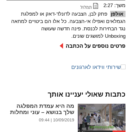
משך: 2:27
spellcheck
אולפן
פתק לבן, הצבעה לדונלד-דאק או למפלגת
גופן קריא
הגמלאים ואפילו אי-הצבעה. כל אלו הם ביטויים למחאה
נגד הבחירות לכנסת. פינה חדשה שעושה
Unboxing למושגים שונים.
ניגודיות צבעים
פרטים נוספים על הכתבה
brightness_low
brightness_high
ניגודיות בהירה
ניגודיות כהה
קישורים
font_download
format_underlined
כתבות שאולי יעניינו אותך
קו תחתי לקישורים
סימון קישורים
מה היא עמדת המפלגה
שלך בנושא – עוני ומחלות
flag
cached
10/09/2019 | 09:44
איפוס
השארת
כל
משוב