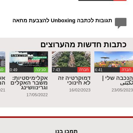
תגובות לכתבה Unboxing להצבעת מחאה
כתבות חדשות מהערוצים
חברה
חברה
סביבה
סב
נכבה שלי |
דמוקרטיה זה
אקלימיסטיות:
אש
َكبَتي
לא חינוכי
משבר האקלים
המ
וגרינוושינג
021
16/02/2023
23/05/202
17/05/2022
תמכו בנו