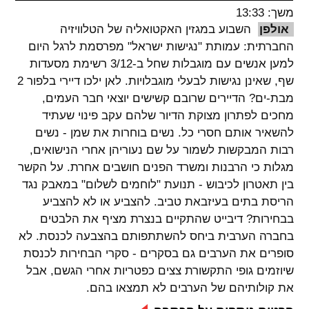
משך: 13:33
spellcheck
אולפן
השבוע במגזין האקטואליה של הטלוויזיה
גופן קריא
החברתית: עמותת "נגישות ישראל" מפרסמת לרגל היום
למען אנשים עם מוגבלות שחל ב-3/12 רשימת מסעדות
שף, שאינן נגישות לבעלי מוגבלויות. לאן ילכו דיירי בלפור 2
ניגודיות צבעים
מבת-ים? הדיירים שרובם קשישים יוצאי חבר העמים,
מחכים לפתרון מצוקת הדיור שלהם עקב פינוי שעתיד
brightness_low
brightness_high
להשאיר אותם חסרי כל. נשים בוחרות את שמן - נשים
ניגודיות בהירה
ניגודיות כהה
רבות המבקשות לשמור על שם נעוריהן אחרי הנישואים,
מגלות כי הרבנות ומשרד הפנים חושבים אחרת. על הקשר
בין תאטרון לכיבוש - תנועת "לוחמים לשלום" במאבק נגד
קישורים
הריסת בתים בעיזבאת טביב. להצביע או לא להצביע
font_download
format_underlined
בבחירות? דיבייט שהתקיים בנצרת מציף את הלבטים
קו תחתי לקישורים
סימון קישורים
בחברה הערבית ביחס להשתתפותם בהצבעה לכנסת. לא
סופרים את הערבים גם בסקרים - סקרי הבחירות לכנסת
flag
cached
שיוזמים גופי התקשורת צצים כפטריות אחרי הגשם, אבל
איפוס
השארת
את קולותיהם של הערבים לא תמצאו בהם.
כל
משוב