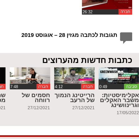
חברה
תגובות לכתבה מגזין 28 – אוגוסט 2019
כתבות חדשות מהערוצים
סביבה
חברה
חברה
חב
קלימיסטיות:
הרייטינג הנמוך
חסמים של
שח
שבר האקלים
של הרעב
רווחה
מס
גרינוושינג
021
27/12/2021
27/12/2021
17/05/202