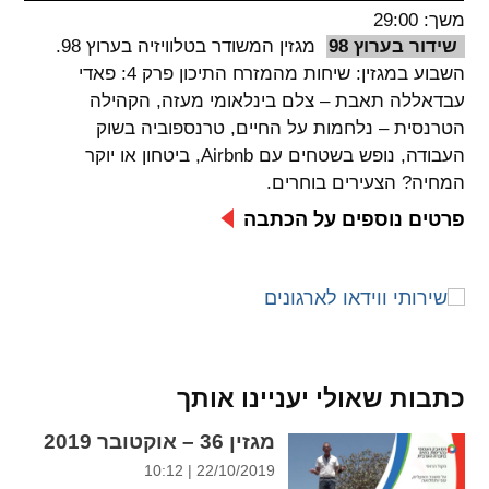
משך: 29:00
spellcheck
שידור בערוץ 98
מגזין המשודר בטלוויזיה בערוץ 98.
גופן קריא
השבוע במגזין: שיחות מהמזרח התיכון פרק 4: פאדי
עבדאללה תאבת – צלם בינלאומי מעזה, הקהילה
הטרנסית – נלחמות על החיים, טרנספוביה בשוק
ניגודיות צבעים
העבודה, נופש בשטחים עם Airbnb, ביטחון או יוקר
המחיה? הצעירים בוחרים.
brightness_low
brightness_high
ניגודיות בהירה
ניגודיות כהה
פרטים נוספים על הכתבה
קישורים
font_download
format_underlined
קו תחתי לקישורים
סימון קישורים
כתבות שאולי יעניינו אותך
flag
cached
מגזין 36 – אוקטובר 2019
איפוס
השארת
22/10/2019 | 10:12
כל
משוב