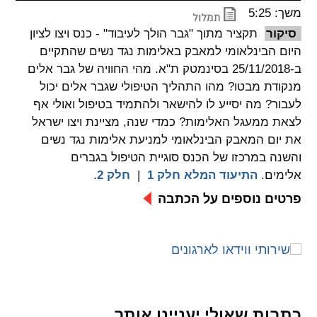
משך: 5:25
spellcheck
סיקור
תקציר מתוך "גבר הולך לעיבוד" - כנס ויצו לציון
גופן קריא
היום הבינלאומי למאבק באלימות נגד נשים שהתקיים
ב-25/11/2018 בסינמטק ת"א. מהי החוויה של גבר אלים
מנקודת מבטו? מהו התהליך הטיפולי שגבר אלים יכול
ניגודיות צבעים
לעבור? מה יסייע לו להישאר ולהתמיד בטיפול ואולי אף
לצאת ממעגל האלימות? כמדי שנה, מציינת ויצו ישראל
brightness_low
brightness_high
ניגודיות בהירה
ניגודיות כהה
את יום המאבק הבינלאומי למניעת אלימות נגד נשים
והשנה במרכזו של הכנס סוגיית הטיפול בגברים
אלימים.
התיעוד המלא חלק 1
|
חלק 2
.
קישורים
פרטים נוספים על הכתבה
font_download
format_underlined
קו תחתי לקישורים
סימון קישורים
flag
cached
איפוס
השארת
כל
משוב
כתבות שאולי יעניינו אותך