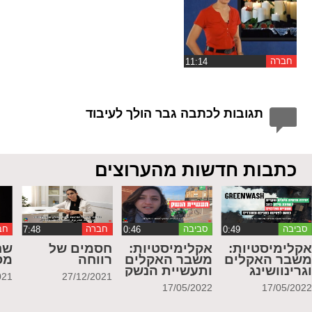
חברה
תגובות לכתבה גבר הולך לעיבוד
כתבות חדשות מהערוצים
סביבה
סביבה
חברה
חב
קלימיסטיות:
אקלימיסטיות:
חסמים של
שח
שבר האקלים
משבר האקלים
רווחה
מס
גרינוושינג
ותעשיית הנשק
021
27/12/2021
17/05/2022
17/05/202