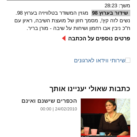
משך: 28:23
spellcheck
שידור בערוץ 98
מגזין המשודר בטלוויזיה בערוץ 98.
גופן קריא
נשים לזה קץ!, מסמך חזון של מועצת השיבה, ראיון עם
ח"כ ניבין אבו רחמון ושיחות על שיבה - מורן בריר.
פרטים נוספים על הכתבה
ניגודיות צבעים
brightness_low
brightness_high
ניגודיות בהירה
ניגודיות כהה
קישורים
כתבות שאולי יעניינו אותך
font_download
format_underlined
הכפרים שישנם ואינם
קו תחתי לקישורים
סימון קישורים
24/02/2010 | 00:00
flag
cached
איפוס
השארת
כל
משוב