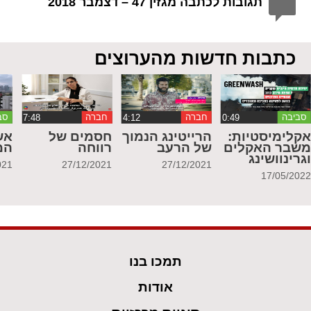
תגובות לכתבה מגזין 47 – דצמבר 2018
כתבות חדשות מהערוצים
סביבה
חברה
חברה
סב
קלימיסטיות:
הרייטינג הנמוך
חסמים של
אש
שבר האקלים
של הרעב
רווחה
המ
גרינוושינג
021
27/12/2021
27/12/2021
17/05/202
תמכו בנו
אודות