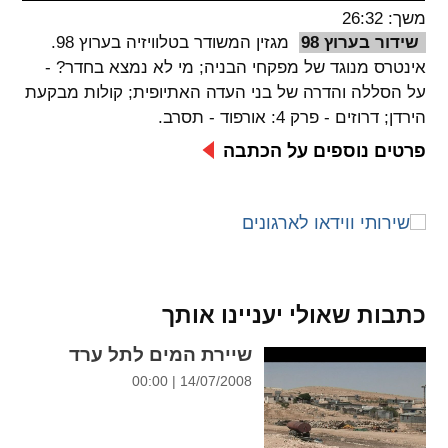
משך: 26:32
spellcheck
שידור בערוץ 98
מגזין המשודר בטלוויזיה בערוץ 98.
גופן קריא
אינטרס מנוגד של מפקחי הבניה; מי לא נמצא בחדר? -
על הסללה והדרה של בני העדה האתיופית; קולות מבקעת
הירדן; דרוזים - פרק 4: אורפוד - תסרב.
ניגודיות צבעים
פרטים נוספים על הכתבה
brightness_low
brightness_high
ניגודיות בהירה
ניגודיות כהה
קישורים
כתבות שאולי יעניינו אותך
font_download
format_underlined
קו תחתי לקישורים
סימון קישורים
שיירת המים לתל ערד
14/07/2008 | 00:00
flag
cached
איפוס
השארת
כל
משוב