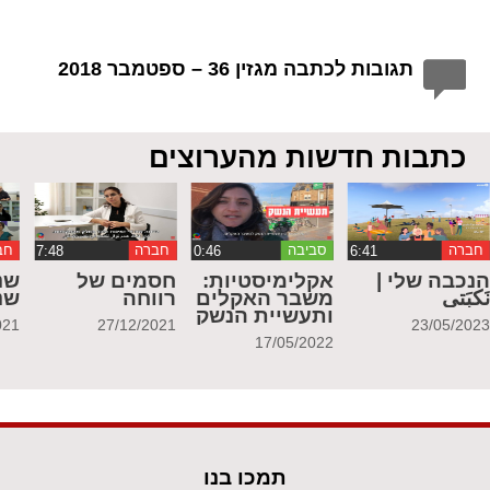
תגובות לכתבה מגזין 36 – ספטמבר 2018
כתבות חדשות מהערוצים
חברה
סביבה
חברה
חב
נכבה שלי |
אקלימיסטיות:
חסמים של
שנ
َكبَتي
משבר האקלים
רווחה
שנ
ותעשיית הנשק
021
27/12/2021
23/05/202
17/05/2022
תמכו בנו