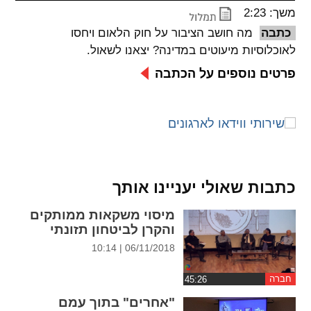
משך: 2:23
spellcheck
כתבה
מה חושב הציבור על חוק הלאום ויחסו
גופן קריא
לאוכלוסיות מיעוטים במדינה? יצאנו לשאול.
פרטים נוספים על הכתבה
ניגודיות צבעים
brightness_low
brightness_high
ניגודיות בהירה
ניגודיות כהה
כתבות שאולי יעניינו אותך
קישורים
מיסוי משקאות ממותקים
font_download
format_underlined
והקרן לביטחון תזונתי
קו תחתי לקישורים
סימון קישורים
06/11/2018 | 10:14
flag
cached
חברה
איפוס
השארת
"אחרים" בתוך עמם
כל
משוב