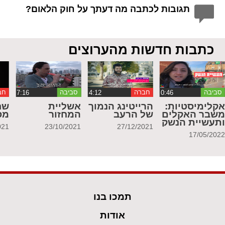
תגובות לכתבה מה דעתך על חוק הלאום?
כתבות חדשות מהערוצים
סביבה
חברה
סביבה
חב
קלימיסטיות:
הרייטינג הנמוך
אשליית
שח
שבר האקלים
של הרעב
המחזור
מס
תעשיית הנשק
021
23/10/2021
27/12/2021
17/05/202
תמכו בנו
אודות