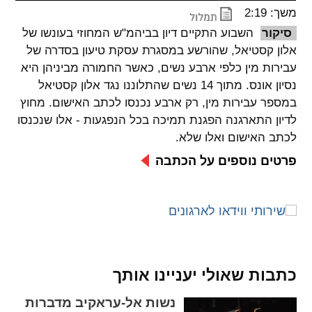
משך: 2:19
spellcheck
סיקור
השבוע התקיים דיון בביהמ"ש המחוזי בעונשו של
גופן קריא
אלון קסטיאל, שהורשע במסגרת עסקת טיעון בסדרה של
עבירות מין כלפי ארבע נשים, כאשר החמורה מביניהן היא
נסיון אונס. מתוך 14 נשים שהתלוננו נגד אלון קסטיאל
ניגודיות צבעים
במספר עבירות מין, רק ארבע נכנסו לכתב האישום. מחוץ
לדיון התארגנה הפגנת תמיכה בכל הנפגעות - אלו שנכנסו
brightness_low
brightness_high
ניגודיות בהירה
ניגודיות כהה
לכתב האישום ואלו שלא.
פרטים נוספים על הכתבה
קישורים
font_download
format_underlined
קו תחתי לקישורים
סימון קישורים
flag
cached
כתבות שאולי יעניינו אותך
איפוס
השארת
נשות אל-עראקיב מדברות
כל
משוב