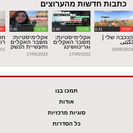
כתבות חדשות מהערוצים
חברה
סביבה
סביבה
חב
נכבה שלי |
אקלימיסטיות:
אקלימיסטיות:
חס
َكبَتي
משבר האקלים
משבר האקלים
רו
וגרינוושינג
ותעשיית הנשק
021
23/05/202
17/05/2022
17/05/2022
תמכו בנו
אודות
סוגיות מרכזיות
כל הסדרות