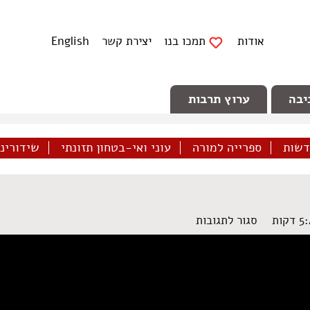
אודות
תמכו בנו
יצירת קשר
English
יבה
ערוץ תרבות
דשות
ספרייה למורה
עוני ואי-בטחון תזונתי
שידורינו 
על
סגור לתגובות
לא
שותקות
על
רצח
נשים