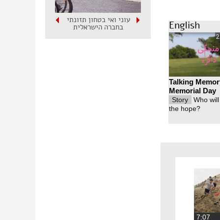
ות על כך
עוני ואי בטחון תזונתי
English
בחברה הישראלית
2
התפרצויות שהמשפחה
 והאשה והילדים
אציה של
Talking Memor
Memorial Day
יודעת איך
Story
Who will
the hope?
מזעזעת שכוללת
 שלהן ודומה
אל יירצחו.
ה לי לקחת את
צג אחרת וזה
חת מדרום תל אביב, אבל
‏7:07