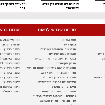
קורונה לא מפלה בין פליט
"רציתי להפוך לגב
לישראלי
גבר…"
סדרות שכדאי לראות
אנחנו ברש
100 קולות
דף הפייסבוק ש
בגוף ראשון
ערוץ ביוטיוב
הבדואים: מיתוסים ועובדות
כתבה בערוץ 1 (2012)
 לרעב
טקסים אלטרנטיביים
כתבה במעריב (2012)
ום
כלכלה שוויונית – יש חיה כזאת!
כתבה בגלובס (2012)
מבדק תקשורתי
דיווח ברשת RT
מושגים בנושא עוני ואי בטחון תזונתי
דיווח בערוץ 23
מזון – תגובה יהודית לרעב
כתבה בערוץ 1
י עצמאי
מידע אישי בעידן דיגיטלי
דיווח בערוץ 10
מיליטריזם בחברה הישראלית
דיווח בערוץ 1
מיקרופון לדמוקרטיה
דיווח בעיתון פ
משפט הומניטרי בין לאומי
דיווח בוואלה
נרתמים – בטיחות לעובדי הבניין
סדר חברתי – מגזין אקטואליה