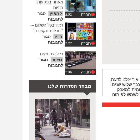
מאחה בפגיעות
מיניות
קמפיין
סגור
חברה
על
לתגובות
"בצדק"-
ראיון בכל השלום –
תכנית
"בודקות תקשורת"
צדק
רדיו
סגור
מאחה
על
לתגובות
חברה
בפגיעות
ראיון
מיניות
בכל
די לרצח נשים
השלום
סיקור
סגור
–
על
לתגובות
"בודקות
די
חברה
תקשורת"
לרצח
יך יכלנו לדעת;
נשים
בר שלוש שנים.
מבחר הסדרות שלנו
ומית למאבק
קציב הזה הולך לשמש לפיתוח
בשפה שלהן.
ונה עוד הורידו
עוד חיים
 אחר, אנחנו
שיש תפקיד