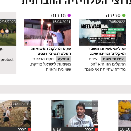
רוצי הטלוויזיה החברתית
נשים שהן חסרות ישע נגד אלימות בהמתית של גברים שהם חסרי שליטה ולמח
סביבה
תרבות
2/05/2023
15/04/2021
17/05/2022
לפני 21 שנים. אף אחד לא ידע בעצם שמה שהולך מתחת לפני השטח הוא הר געש, מלווה בהמון 
ו. לדבר על זה במשפחה, לדבר על זה עם חברים. פשוט לא לשתוק.
פל בבעיה והגברים האלימים זו הבעיה.
תר מגברים, לגמרי לא. צריך להוציא את הגבר מהבית ולא שהוא יישאר בבית
יך להיות איזה שהוא מקום שהוא מורחק אליו, מורחק מהבית, מורחק מהסיטו
אקלימיסטיות: משבר
טקס הדלקת המשואות
y-
האקלים וגרינוושינג
האלטרנטיבי 2021
מם. אין ברירה אחרת. והמדינה, אם היא רוצה, היא יכולה לטפל בזה. היא גם 
צילומי שטח
הופעה
ועידת
טקס הדלקת
 protect
האקלים הזו היא "הכי
משואות לישראל צודקת,
מדירה שהייתה אי פעם".
שוויונית וראויה
ה, הרצח של מאיה נגע בי כל כך. אבל זו לא רק מאיה. מאיה היא חלק מתופעה 
י נשים צעירות שקמו והחליטו שהן עושות מעשה כי הן הזדהו עם מישהי בגיל
ק הזה עכשיו יהיו שותפות למאבק הזה גם כשנשים מכל רקע מגזר וחברה בישר
ן שרעי, לבתי חולים, ואף אחד לא הושיט לי יד ועזר לי. והמדינה הזאת נתנ
כלא. תראו כמה כוח יש לנו. יש לנו כוח.
בייה לבין רצח של אשה יהודיה. כן, אני חושבת שחבל שאולי בתקשורת זה מו
24/03/2019
30/03/2020
צמד הרציחות שהוציא אותנו למחאה הכי גדולה שהיתה פה ב-2018 היו של שתי נשים, אחת מג'יש, מגוש חלב, וא
 לא משנה מאיזה רקע האשה הזו מגיעה.
חברה
חברה
‏6:19