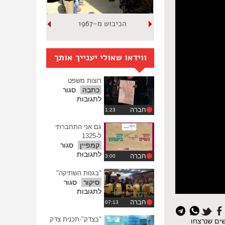
הכיבוש מ-1967
ווידאו שאולי יענייך אותך
רוצות משפט
כתבה
סגור
על
לתגובות
רוצות
חברה
משפט
גם אני התחברתי
ל-1325
קמפיין
סגור
על
לתגובות
חברה
גם
אני
"בגנות השתיקה"
התחברתי
סיקור
סגור
ל-1325
על
לתגובות
"בגנות
חברה
השתיקה"
"בצדק"-תכנית צדק
שים שנרצחו