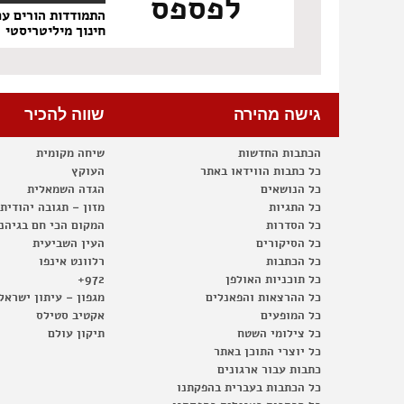
לפספס
התמודדות הורים עם
חינוך מיליטריסטי
גישה מהירה
שווה להכיר
הכתבות החדשות
שיחה מקומית
כל כתבות הווידאו באתר
העוקץ
כל הנושאים
הגדה השמאלית
כל התגיות
מזון – תגובה יהודית
כל הסדרות
המקום הכי חם בגיהנ
כל הסיקורים
העין השביעית
כל הכתבות
רלוונט אינפו
כל תוכניות האולפן
972+
כל ההרצאות והפאנלים
מגפון – עיתון ישראל
כל המופעים
אקטיב סטילס
כל צילומי השטח
תיקון עולם
כל יוצרי התוכן באתר
כתבות עבור ארגונים
כל הכתבות בעברית בהפקתנו