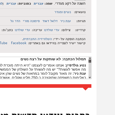
שפה:
עברית
כתוביות:
עברית
השנה על רקע מגדרי.
(
לת
נושאים:
נשים ומגדר
תגיות:
ענת ניר
דלאל דאוד
סימונה מורי
הדר גל
קרדיט:
צילום:
עדי טולדנו
עריכה:
עדי טולדנו
כתב/ת:
הכתבה הופקה על-ידי:
הטלוויזיה החברתית
.
קישור ישיר לצפייה בווידאו גם באתרים:
Facebook
Tube
תמלול הכתבה:
לא שותקות על רצח נשים
נטע גולדפיין:
אנחנו אומרים לעצמנו "היא היתה מוכרת לר
מה אפשר לעשות?" יש מה לעשות! על השולחן של הממשלה 
ענת ניר:
זה מאוד מקובל לומר במחאות של נשים שהן אינן
מענים בשפות זרות במשטרה כדי שנשים שמגיעות ולא דוברו
פיתוח מסגרות לגברים אלימים, בענישה מחמירה יותר של ג
את התקנים. הרחבת המענים לפרסום לתכניות לחינוך מגדרי
סימונה מורי:
יש נשים עכשיו בבתים שמושפלות, שמוכות, 
נטע גולדפיין:
המקלטים קורסים תחת העומס, והם מתקיימ
נלקחים, ועוד חיים ועוד חיים. הורגים אותנו ולאף אחד לא
ענת ניר:
יש קשר בין הקורונה לבין הרציחות האלה. כל אי
עדים ועדות לתופעה של עליה באלימות במשפחה. במשטרה אומרים שהם מדווחים על
אסף:
עצם זה ששלוש נשים נרצחו בשבועיים זה משהו שמא