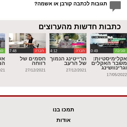
תגובות לכתבה קורבן או אשמה?
כתבות חדשות מהערוצים
סביבה
חברה
חברה
סב
קלימיסטיות:
הרייטינג הנמוך
חסמים של
אש
שבר האקלים
של הרעב
רווחה
המ
גרינוושינג
021
27/12/2021
27/12/2021
17/05/202
תמכו בנו
אודות