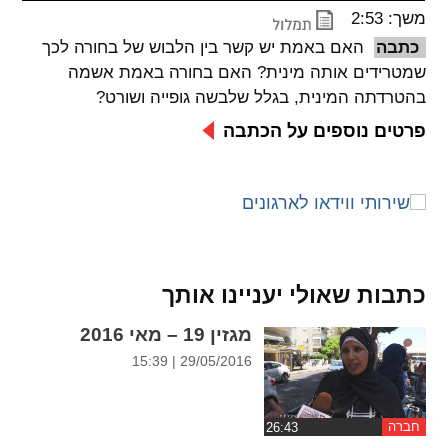
משך: 2:53
spellcheck
כתבה
האם באמת יש קשר בין הלבוש של בחורה לכך
גופן קריא
שמטרידים אותה מינית? האם בחורה באמת אשמה
בהטרדתה המינית, בגלל שלבשה גופייה ושורט?
ניגודיות צבעים
פרטים נוספים על הכתבה
brightness_low
brightness_high
ניגודיות בהירה
ניגודיות כהה
קישורים
כתבות שאולי יעניינו אותך
font_download
format_underlined
מגזין 19 – מאי 2016
קו תחתי לקישורים
סימון קישורים
29/05/2016 | 15:39
flag
cached
איפוס
השארת
חברה
כל
משוב