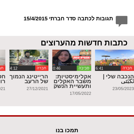
תגובות לכתבה סדר חברתי 15/4/2015
כתבות חדשות מהערוצים
חברה
סביבה
חברה
חב
נכבה שלי |
אקלימיסטיות:
הרייטינג הנמוך
חס
َكبَتي
משבר האקלים
של הרעב
רו
ותעשיית הנשק
021
27/12/2021
23/05/202
17/05/2022
תמכו בנו