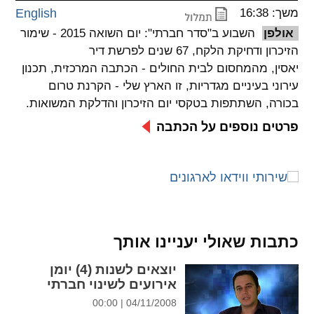
משך: 16:38
English
spellcheck
אולפן
השבוע ב"סדר חברתי": יום השואה 2015 - שימור
גופן קריא
הזיכרון ודחיקת הלקח, 67 שנים לפרשת דיר
יאסין, מהמחסום לבית החולים - הכתבה המרכזית, תכנון
עירוני בעיניים מגדריות, זו הארץ שלי - הקרנת טרום
ניגודיות צבעים
בכורה, השתתפות בטקסי יום הזיכרון והדלקת המשואות.
brightness_low
brightness_high
פרטים נוספים על הכתבה
ניגודיות בהירה
ניגודיות כהה
קישורים
font_download
format_underlined
קו תחתי לקישורים
סימון קישורים
כתבות שאולי יעניינו אותך
flag
cached
יוצאים לשנות (4) יומן
אירועים לשינוי חברתי
איפוס
השארת
04/11/2008 | 00:00
כל
משוב