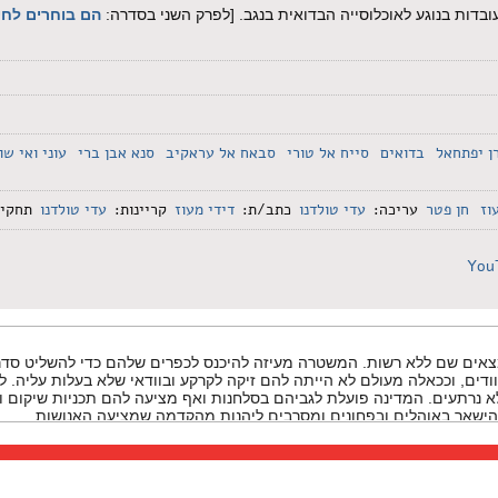
בדות בנוגע לאוכלוסייה הבדואית בנגב. [לפרק השני בסדרה:
הם בוחרים לחי
ן יפתחאל
בדואים
סייח אל טורי
סבאח אל עראקיב
סנא אבן ברי
עוני ואי שוו
וז
חן פטר
עריכה:
עדי טולדנו
כתב/ת:
דידי מעוז
קריינות:
עדי טולדנו
תחקיר
You
צאים שם ללא רשות. המשטרה מעיזה להיכנס לכפרים שלהם כדי להשליט סדר
ודים, וככאלה מעולם לא הייתה להם זיקה לקרקע ובוודאי שלא בעלות עליה. לר
א נרתעים. המדינה פועלת לגביהם בסלחנות ואף מציעה להם תכניות שיקום ו
ישאר באוהלים ובפחונים ומסרבים ליהנות מהקדמה שמציעה האנושות.
, זה האוהלים. האוהלים תמיד בכיוון צפון... כאילו צפון-דרום כזה. זה על פ
שאת רואה, עכשיו תסתכלי על הדרכים.
עואד אבו פריח, דוקטור לכימיה וראש המגמה לביוטכנולוגיה במכללת 
 את הנעשה ולהרחיק את מסיגי הגבול.