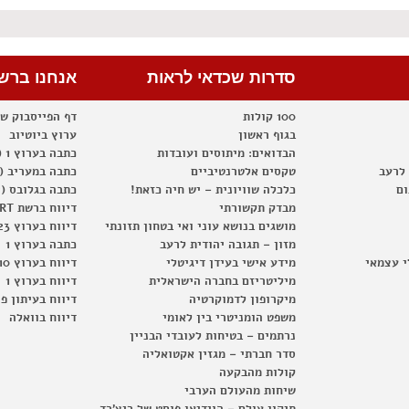
סדרות שכדאי לראות
אנחנו ברש
100 קולות
דף הפייסבוק ש
בגוף ראשון
ערוץ ביוטיוב
הבדואים: מיתוסים ועובדות
כתבה בערוץ 1 (2012)
 לרעב
טקסים אלטרנטיביים
כתבה במעריב (2012)
ום
כלכלה שוויונית – יש חיה כזאת!
כתבה בגלובס (2012)
מבדק תקשורתי
דיווח ברשת RT
מושגים בנושא עוני ואי בטחון תזונתי
דיווח בערוץ 23
מזון – תגובה יהודית לרעב
כתבה בערוץ 1
י עצמאי
מידע אישי בעידן דיגיטלי
דיווח בערוץ 10
מיליטריזם בחברה הישראלית
דיווח בערוץ 1
מיקרופון לדמוקרטיה
דיווח בעיתון פ
משפט הומניטרי בין לאומי
דיווח בוואלה
נרתמים – בטיחות לעובדי הבניין
סדר חברתי – מגזין אקטואליה
קולות מהבקעה
שיחות מהעולם הערבי