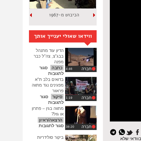
הכיבוש מ-1967
ווידאו שאולי יענייך אותך
הדיון עוד מתנהל
בבג"צ, צה"ל כבר
מפנה
כתבה
סגור
חברה
על
לתגובות
הדיון
בדואים בלב ת"א
עוד
מפגינים נגד מתווה
מתנהל
פראוור
בבג"צ,
סיקור
סגור
חברה
צה"ל
על
לתגובות
כבר
בדואים
מתווה בגין – פתרון
מפנה
בלב
או גזל?
ת"א
הרצאה/ראיון
מפגינים
על
סגור לתגובות
חברה
נגד
מתווה
מתווה
בגין
ביקור סולידריות
וודאי שלא