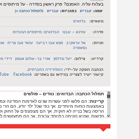
בעלות עליה. האמנם? פרק ראשון בסדרה - על מיתוסים ועו
שפה:
עברית
כתוביות:
עברית
(
לתמלול הכתבה »
)
נושאים:
בדואים
סדרה:
עודנא - שבנו
הבדואים: מיתוסים ועובדות
תגיות:
אל עראקיב
ספא אבו רביעה
עואד אבו פריח
אור
נסאסרה
קרדיט:
צילום:
יעל נודלמן
אורי בר-שלום אגמון
דידי מע
הכתבה הופקה על-ידי:
הטלוויזיה החברתית
.
קישור ישיר לצפייה בווידאו גם באתרים:
Facebook
Tube
תמלול הכתבה:
הבדואים: נוודים – פולשים
קריינות:
הם פלשו לפני עשרות שנים לאדמות המדינה ונמ
באמצעות כוחות מיוחדים. אך כפי שכל ילד יודע, הם הרי נו
הריסה בשל בנייה לא חוקית, אך הם מצפצפים על החוק ול
חדשות, שהיא הקימה במיוחד עבורם, אך הם מתעקשים לה
עואד אבו פריח:
את רואה את מבנה המגורים? פה אנחנו גרנו
פה סבא שלי נולד, ואבא שלי נולד בדיוק פה. וזה הבארות 
קריינות:
בתוך זמן קצר מגיע נציג המדינה מהסיירת הירוקה, לבדוק