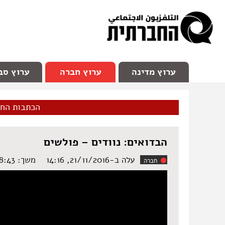
facebook
Youtube
Channel 98
ערוץ מדינה
ערוץ חברה
ערוץ סב
הכתבות הח
הבדואים: נוודים – פולשים
עלה ב-21/11/2016, 14:16
משך: ‏8:43 דקות
חברה