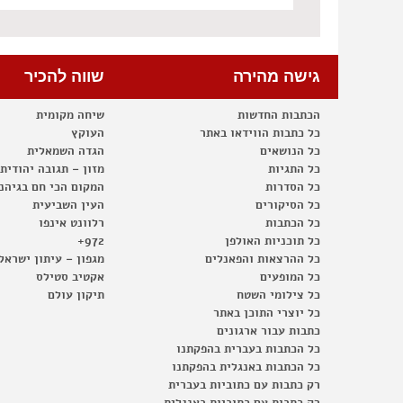
גישה מהירה
שווה להכיר
הכתבות החדשות
שיחה מקומית
כל כתבות הווידאו באתר
העוקץ
כל הנושאים
הגדה השמאלית
כל התגיות
מזון – תגובה יהודית
כל הסדרות
המקום הכי חם בגיהנ
כל הסיקורים
העין השביעית
כל הכתבות
רלוונט אינפו
כל תוכניות האולפן
972+
כל ההרצאות והפאנלים
מגפון – עיתון ישראל
כל המופעים
אקטיב סטילס
כל צילומי השטח
תיקון עולם
כל יוצרי התוכן באתר
כתבות עבור ארגונים
כל הכתבות בעברית בהפקתנו
כל הכתבות באנגלית בהפקתנו
רק כתבות עם כתוביות בעברית