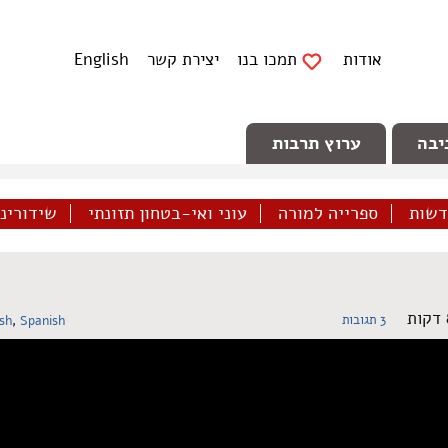
אודות
תמכו בנו
יצירת קשר
English
יבה
ערוץ תרבות
דשות
ספרייה למורה
עוני ואי-בטחון תזונתי
שידורינו 
3 תגובות
ish
,
Spanish