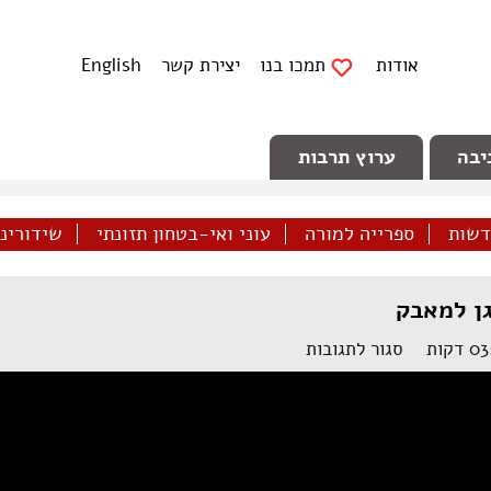
אודות
תמכו בנו
יצירת קשר
English
יבה
ערוץ תרבות
דשות
ספרייה למורה
עוני ואי-בטחון תזונתי
שידורינו 
גן למאבק
על
סגור לתגובות
עומר
פינצ'וק
מדבר
בכנסת
–
להתארגן