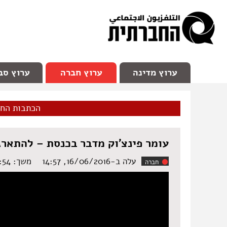
facebook
Youtube
Channel 98
ערוץ מדינה
ערוץ חברה
ערוץ סב
הכתבות הח
עומר פינצ'וק מדבר בכנסת – להתאר
עלה ב-16/06/2016, 14:57
משך: ‏03:54 דקות
חברה