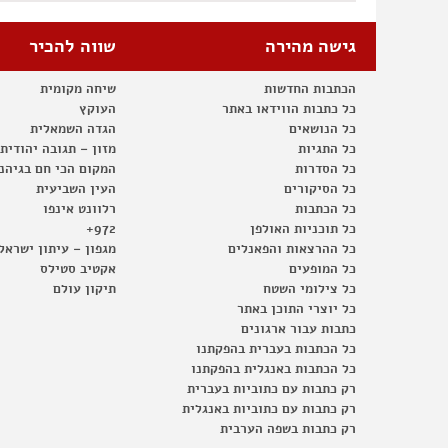
גישה מהירה
שווה להכיר
הכתבות החדשות
שיחה מקומית
כל כתבות הווידאו באתר
העוקץ
כל הנושאים
הגדה השמאלית
כל התגיות
מזון – תגובה יהודית
כל הסדרות
המקום הכי חם בגיהנ
כל הסיקורים
העין השביעית
כל הכתבות
רלוונט אינפו
כל תוכניות האולפן
972+
כל ההרצאות והפאנלים
מגפון – עיתון ישראל
כל המופעים
אקטיב סטילס
כל צילומי השטח
תיקון עולם
כל יוצרי התוכן באתר
כתבות עבור ארגונים
כל הכתבות בעברית בהפקתנו
כל הכתבות באנגלית בהפקתנו
רק כתבות עם כתוביות בעברית
רק כתבות עם כתוביות באנגלית
רק כתבות בשפה הערבית