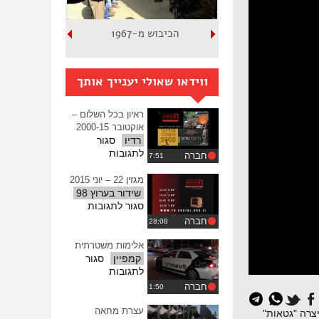
הכיבוש מ-1967
ווידאו שאולי יענייך אותך
ראיון בכל השלום –
אוקטובר 2000-15
רדיו
סגור
על
לתגובות
חברה
ראיון
בכל
מגזין 22 – יוני 2015
השלום
שידור בערוץ 98
–
על
סגור לתגובות
אוקטובר
מגזין
חברה
2000-
22
15
–
אלימות משטרתית
יוני
קמפיין
סגור
2015
על
לתגובות
אלימות
חברה
איפוס
משטרתית
כל
עצרת מחאה
צרה "גטאות"