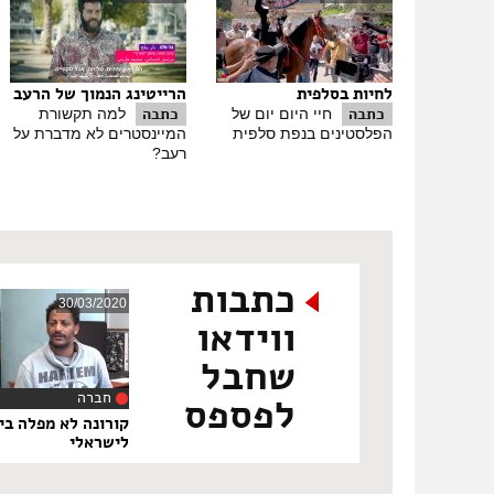
לחיות בסלפית
הרייטינג הנמוך של הרעב
כתבה
כתבה
חיי היום יום של
למה תקשורת
הפלסטינים בנפת סלפית
המיינסטרים לא מדברת על
רעב?
כתבות
30/03/2020
ווידאו
שחבל
חברה
לפספס
‏9
קורונה לא מפלה בין
לישראלי