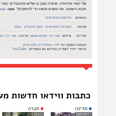
של יוצאי אתיופיה, שיצרה מצב בו שליש מהעובדים יוצא
שפה:
עבר
תבוא הישועה, מה עושים עכשיו כדי להתקדם?
נושאים:
אלימות משטרתית
תגיות:
הקהילה האתיופית
עומר פינצ'וק
כנסת
קרדיט:
צילום:
אורי בר-שלום אגמון
עריכה:
אורי בר-של
הכתבה הופקה על-ידי:
הטלוויזיה החברתית
.
קישור ישיר לצפייה בווידאו גם באתרים:
YouTube
כתבות ווידאו חדשות מע
מדינה
חברה
27/12/2021
25/07/2021