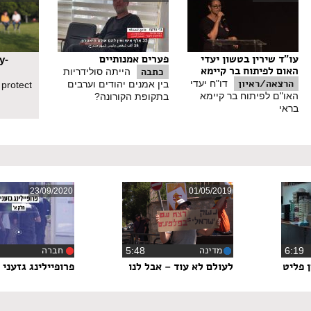
עו"ד שירין בטשון יעדי
פערים אמנותיים
y-
האום לפיתוח בר קיימא
כתבה
הייתה סולידריות
הרצאה/ראיון
דו"ח יעדי
בין אמנים יהודים וערבים
 protect
האו"ם לפיתוח בר קיימא
בתקופת הקורונה?
בראי
23/09/2020
01/05/2019
מדינה
חברה
6:1
‏5:48
‏9
 פליט
לעולם לא עוד – אבל לנו
פרופיילינג גזעני