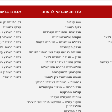
סדרות שכדאי לראות
אנחנו ברשת
100 קולות
דף הפייסבוק ש
בגוף ראשון
ערוץ ביוטיוב
הבדואים: מיתוסים ועובדות
כתבה בערוץ 1 (2012)
 לרעב
טקסים אלטרנטיביים
כתבה במעריב (2012)
ום
כלכלה שוויונית – יש חיה כזאת!
כתבה בגלובס (2012)
מבדק תקשורתי
דיווח ברשת RT
מושגים בנושא עוני ואי בטחון תזונתי
דיווח בערוץ 23
מזון – תגובה יהודית לרעב
כתבה בערוץ 1
י עצמאי
מידע אישי בעידן דיגיטלי
דיווח בערוץ 10
מיליטריזם בחברה הישראלית
דיווח בערוץ 1
מיקרופון לדמוקרטיה
דיווח בעיתון פ
משפט הומניטרי בין לאומי
דיווח בוואלה
נרתמים – בטיחות לעובדי הבניין
סדר חברתי – מגזין אקטואליה
קולות מהבקעה
שיחות מהעולם הערבי
תיקון עולם – הוידיאו פוסט של ריצ'רד
סילברסטין
לכל הסדרות