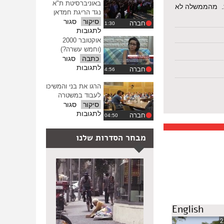
באוניברסיטת ת"א
ההגדרות
ות. מהממשלה לא
נגד הריגת חמדאן
סיקור
סגור
חברה
על
לתגובות
עצרת
אוקטובר 2000
מחאה
(וחמש עשרה?)
באוניברסיטת
כתבה
סגור
ת"א
על
לתגובות
חברה
נגד
אוקטובר
הריגת
2000
הרגו את בני והמשיכו
חמדאן
(וחמש
לעבוד במשטרה
עשרה?)
סיקור
סגור
על
לתגובות
חברה
הרגו
את
מבחר הסדרות שלנו
בני
והמשיכו
לעבוד
במשטרה
English
2