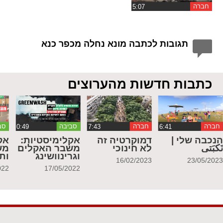
חברה
תגובות לכתבה מונא נחלה מכפר כנא
כתבות חדשות מהערוצים
חברה
חברה
סביבה
סב
נכבה שלי |
דמוקרטיה זה
אקלימיסטיות:
אק
َكبَتي
לא חינוכי
משבר האקלים
מש
וגרינוושינג
ות
16/02/2023
23/05/202
022
17/05/2022