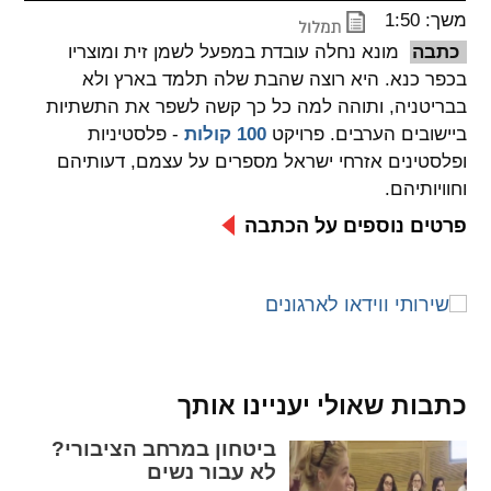
משך: 1:50
spellcheck
כתבה
מונא נחלה עובדת במפעל לשמן זית ומוצריו
גופן קריא
בכפר כנא. היא רוצה שהבת שלה תלמד בארץ ולא
בבריטניה, ותוהה למה כל כך קשה לשפר את התשתיות
ביישובים הערבים. פרויקט
100 קולות
- פלסטיניות
ניגודיות צבעים
ופלסטינים אזרחי ישראל מספרים על עצמם, דעותיהם
וחוויותיהם.
brightness_low
brightness_high
ניגודיות בהירה
ניגודיות כהה
פרטים נוספים על הכתבה
קישורים
font_download
format_underlined
קו תחתי לקישורים
סימון קישורים
כתבות שאולי יעניינו אותך
flag
cached
ביטחון במרחב הציבורי?
איפוס
השארת
לא עבור נשים
כל
משוב