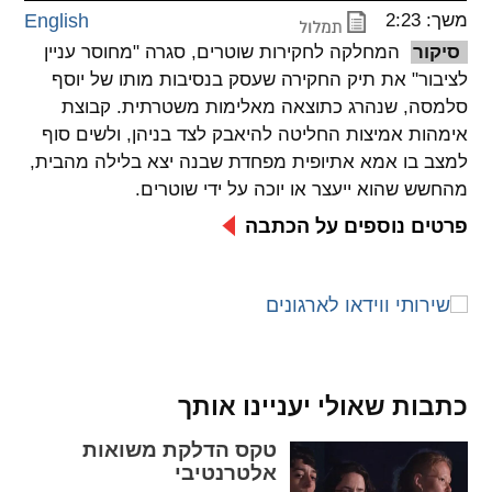
משך: 2:23
English
spellcheck
סיקור
המחלקה לחקירות שוטרים, סגרה "מחוסר עניין
גופן קריא
לציבור" את תיק החקירה שעסק בנסיבות מותו של יוסף
סלמסה, שנהרג כתוצאה מאלימות משטרתית. קבוצת
אימהות אמיצות החליטה להיאבק לצד בניהן, ולשים סוף
ניגודיות צבעים
למצב בו אמא אתיופית מפחדת שבנה יצא בלילה מהבית,
מהחשש שהוא ייעצר או יוכה על ידי שוטרים.
brightness_low
brightness_high
ניגודיות בהירה
ניגודיות כהה
פרטים נוספים על הכתבה
קישורים
font_download
format_underlined
קו תחתי לקישורים
סימון קישורים
כתבות שאולי יעניינו אותך
flag
cached
טקס הדלקת משואות
איפוס
השארת
אלטרנטיבי
כל
משוב