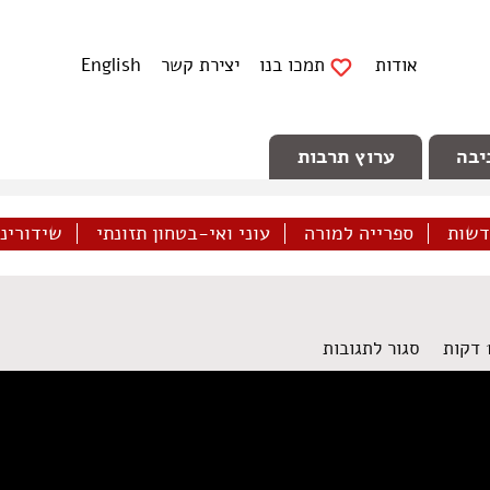
אודות
תמכו בנו
יצירת קשר
English
יבה
ערוץ תרבות
דשות
ספרייה למורה
עוני ואי-בטחון תזונתי
שידורינו 
על
סגור לתגובות
המסיתים