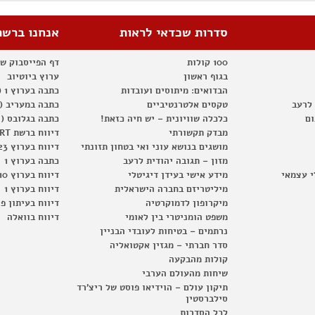
סדרות שכדאי לראות
אנחנו ברשת
100 קולות
דף הפייסבוק ש
בגוף ראשון
ערוץ ביוטיוב
הבדואים: מיתוסים ועובדות
כתבה בערוץ 1 (2012)
 לרעב
טקסים אלטרנטיביים
כתבה במעריב (2012)
ום
כלכלה שוויונית – יש חיה כזאת!
כתבה בגלובס (2012)
מבדק תקשורתי
דיווח ברשת RT
מושגים בנושא עוני ואי בטחון תזונתי
דיווח בערוץ 23
מזון – תגובה יהודית לרעב
כתבה בערוץ 1
י עצמאי
מידע אישי בעידן דיגיטלי
דיווח בערוץ 10
מיליטריזם בחברה הישראלית
דיווח בערוץ 1
מיקרופון לדמוקרטיה
דיווח בעיתון פ
משפט הומניטרי בין לאומי
דיווח בוואלה
נרתמים – בטיחות לעובדי הבניין
סדר חברתי – מגזין אקטואליה
קולות מהבקעה
שיחות מהעולם הערבי
תיקון עולם – הוידיאו פוסט של ריצ'רד
סילברסטין
לכל הסדרות