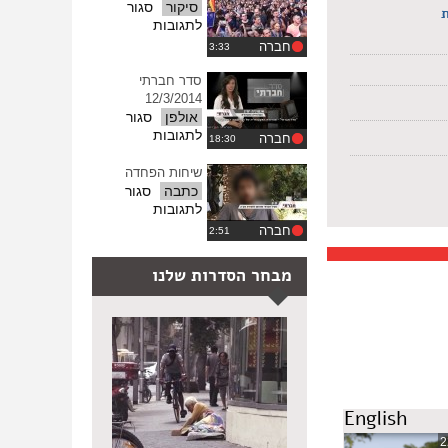
סיקור
סגור
על
לתגובות
גאים
חברה
לאמץ
סדר חברתי
12/3/2014
אולפן
סגור
על
לתגובות
חברה
סדר
חברתי
שיחות הפחדה
12/3/2014
כתבה
סגור
על
לתגובות
שיחות
חברה
הפחדה
מבחר הסדרות שלנו
English
2