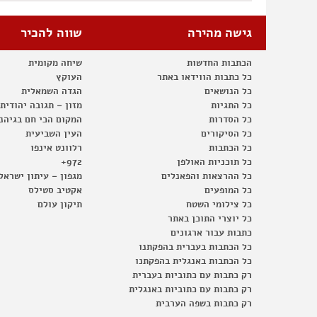
גישה מהירה
שווה להכיר
הכתבות החדשות
שיחה מקומית
כל כתבות הווידאו באתר
העוקץ
כל הנושאים
הגדה השמאלית
כל התגיות
מזון – תגובה יהודית
כל הסדרות
המקום הכי חם בגיהנ
כל הסיקורים
העין השביעית
כל הכתבות
רלוונט אינפו
כל תוכניות האולפן
972+
כל ההרצאות והפאנלים
מגפון – עיתון ישראל
כל המופעים
אקטיב סטילס
כל צילומי השטח
תיקון עולם
כל יוצרי התוכן באתר
כתבות עבור ארגונים
כל הכתבות בעברית בהפקתנו
כל הכתבות באנגלית בהפקתנו
רק כתבות עם כתוביות בעברית
רק כתבות עם כתוביות באנגלית
רק כתבות בשפה הערבית