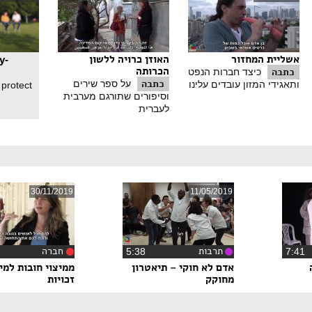
אשליית המחזור
האוזן כרויה ללשון
y-
הכרותה
כתבה
כיצד חברות הנפט
כתבה
על ספר שירים
ותאגידי המזון עובדים עלינו
 protect
וסיפורים שתורגם מערבית
לעברית
30/11/2019
11/05/2019
תרבות
חברה
7:4
‏5:38
אדם לא חוקי – תיאטרון
ממיצוי חובות למיצ
מחוקק
זכויות