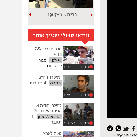
הכיבוש מ-1967
ווידאו שאולי יענייך אותך
סדר חברתי 7-5-
2013
אולפן
סגור
על
לתגובות
חברה
סדר
חברתי
תיאטרון החיים
7-
כתבה
4 תגובות
5-
2013
חברה
קהילה יהודית או
מדינת האזרחים?
הרצאה/ראיון
1
תגובה
חברה
גאים לאמץ
ימני קיצוני,