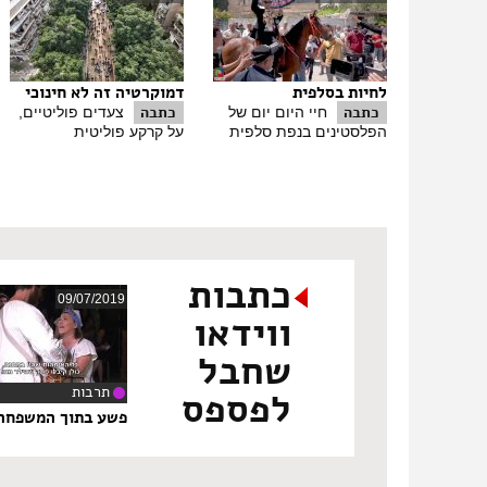
לחיות בסלפית
דמוקרטיה זה לא חינוכי
כתבה
כתבה
חיי היום יום של
צעדים פוליטיים,
הפלסטינים בנפת סלפית
על קרקע פוליטית
כתבות
09/07/2019
ווידאו
שחבל
תרבות
לפספס
‏1
פשע בתוך המשפחה