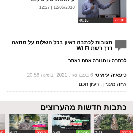
12/05/2018 | 12:27
חברה
תגובות לכתבה ראיון בכל השלום על מחאה
דרך רשת Wi Fi
לכתבה זו תגובה אחת באתר
‏
כיפאיה עיאיטי
6 בפברואר, 2021 בשעה 20:56
איזה מעניין , רעיון חכם
כתבות חדשות מהערוצים
חברה
סביבה
חברה
חב