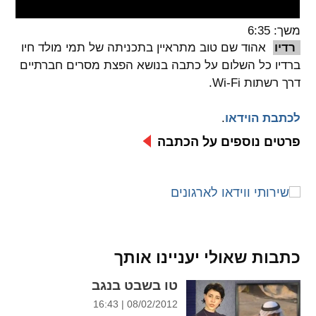
spellcheck
משך: 6:35
גופן קריא
רדיו
אהוד שם טוב מתראיין בתכניתה של תמי מולד חיו
ברדיו כל השלום על כתבה בנושא הפצת מסרים חברתיים
דרך רשתות Wi-Fi.
ניגודיות צבעים
לכתבת הוידאו
.
brightness_low
brightness_high
ניגודיות בהירה
ניגודיות כהה
פרטים נוספים על הכתבה
קישורים
font_download
format_underlined
קו תחתי לקישורים
סימון קישורים
כתבות שאולי יעניינו אותך
flag
cached
טו בשבט בנגב
איפוס
השארת
08/02/2012 | 16:43
כל
משוב