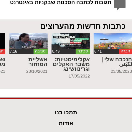
תגובות לכתבה הסכנות שבקניות באינטרנט
כתבות חדשות מהערוצים
חברה
סביבה
סביבה
חב
נכבה שלי |
אקלימיסטיות:
אשליית
שח
َكبَتي
משבר האקלים
המחזור
מס
וגרינוושינג
021
23/10/2021
23/05/202
17/05/2022
תמכו בנו
אודות