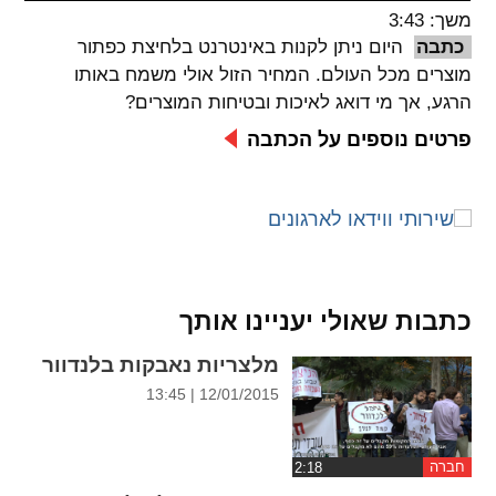
משך: 3:43
spellcheck
כתבה
היום ניתן לקנות באינטרנט בלחיצת כפתור
גופן קריא
מוצרים מכל העולם. המחיר הזול אולי משמח באותו
הרגע, אך מי דואג לאיכות ובטיחות המוצרים?
פרטים נוספים על הכתבה
ניגודיות צבעים
brightness_low
brightness_high
ניגודיות בהירה
ניגודיות כהה
קישורים
כתבות שאולי יעניינו אותך
font_download
format_underlined
מלצריות נאבקות בלנדוור
קו תחתי לקישורים
סימון קישורים
12/01/2015 | 13:45
flag
cached
איפוס
השארת
חברה
כל
משוב