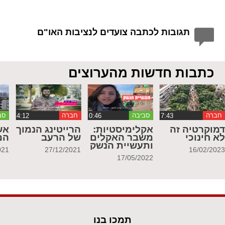
תגובות לכתבה צועדים לנציבות האו"ם
כתבות חדשות מהערוצים
חברה
סביבה
חברה
סב
מוקרטיה זה
אקלימיסטיות:
הרייטינג הנמוך
אש
א חינוכי
משבר האקלים
של הרעב
המ
ותעשיית הנשק
021
27/12/2021
16/02/202
17/05/2022
תמכו בנו