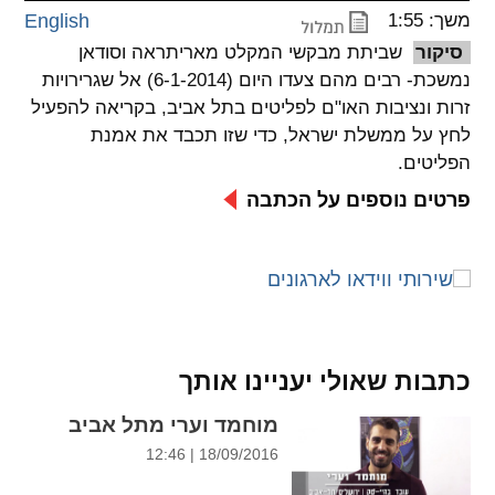
משך: 1:55
English
spellcheck
סיקור
שביתת מבקשי המקלט מאריתראה וסודאן
גופן קריא
נמשכת- רבים מהם צעדו היום (6-1-2014) אל שגרירויות
זרות ונציבות האו"ם לפליטים בתל אביב, בקריאה להפעיל
לחץ על ממשלת ישראל, כדי שזו תכבד את אמנת
ניגודיות צבעים
הפליטים.
brightness_low
brightness_high
פרטים נוספים על הכתבה
ניגודיות בהירה
ניגודיות כהה
קישורים
font_download
format_underlined
קו תחתי לקישורים
סימון קישורים
כתבות שאולי יעניינו אותך
flag
cached
מוחמד וערי מתל אביב
איפוס
השארת
18/09/2016 | 12:46
כל
משוב