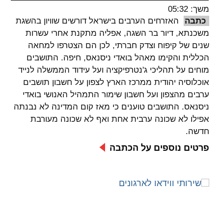
משך: 05:32
spellcheck
כתבה
האזרחים הערבים בישראל דורשים שוויון בהשגת
גופן קריא
משכנתא, דיור בר השגה, אפליה מתקנת אחרי עשרות
שנים של קיפוח וצדק חברתי, לכן הם הצטרפו למחאה
הכללית והקימו מאהל בואדי ניסנאס, חיפה. התושבים
ניגודיות צבעים
מוחים על תהליכי ג'נטרפיקציה ועל עידוד הממשלה לנייד
אוכלוסיה יהודית ממרכז הארץ לצפון על חשבון תושבים
brightness_low
brightness_high
ערבים מהצפון ועל חשבון שימור התמהיל האנושי בואדי
ניגודיות בהירה
ניגודיות כהה
ניסנאס. התושבים טוענים כי מאז קום המדינה לא נבנתה
אפילו לא שכונה ערבית אחת ואף לא שכונה מעורבת
חדשה.
קישורים
פרטים נוספים על הכתבה
font_download
format_underlined
קו תחתי לקישורים
סימון קישורים
flag
cached
איפוס
השארת
כל
משוב