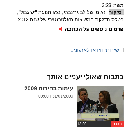
משך: 3:23
spellcheck
סיקור
נאומו של לב גרינברג, נציג תנועת "יש גבול",
גופן קריא
בטקס הדלקת המשואות האלטרנטיבי של שנת 2012.
פרטים נוספים על הכתבה
ניגודיות צבעים
brightness_low
brightness_high
ניגודיות בהירה
ניגודיות כהה
כתבות שאולי יעניינו אותך
קישורים
עימות בחירות 2009
font_download
format_underlined
31/01/2009 | 00:00
קו תחתי לקישורים
סימון קישורים
flag
cached
איפוס
השארת
חברה
כל
משוב