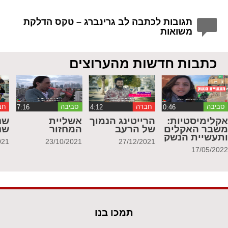
תגובות לכתבה לב גרינברג – טקס הדלקת
משואות
כתבות חדשות מהערוצים
סביבה
חברה
סביבה
חב
קלימיסטיות:
הרייטינג הנמוך
אשליית
שנ
שבר האקלים
של הרעב
המחזור
שנ
תעשיית הנשק
021
23/10/2021
27/12/2021
17/05/202
תמכו בנו