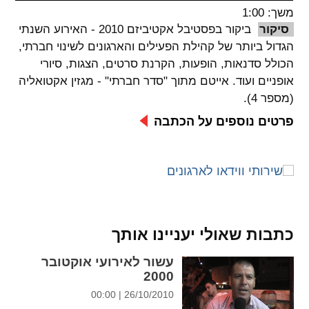
משך: 1:00
spellcheck
סיקור
ביקור בפסטיבל אקטיביזם 2010 - האירוע השנתי
גופן קריא
הגדול ביותר של קהילת הפעילים והארגונים לשינוי חברתי,
הכולל סדנאות, הופעות, הקרנת סרטים, הצגות, סיורי
אופניים ועוד. אייטם מתוך "סדר חברתי" - מגזין אקטואליה
ניגודיות צבעים
(מספר 4).
brightness_low
brightness_high
פרטים נוספים על הכתבה
ניגודיות בהירה
ניגודיות כהה
קישורים
font_download
format_underlined
כתבות שאולי יעניינו אותך
קו תחתי לקישורים
סימון קישורים
עשור לאירועי אוקטובר
flag
cached
2000
איפוס
השארת
26/10/2010 | 00:00
כל
משוב