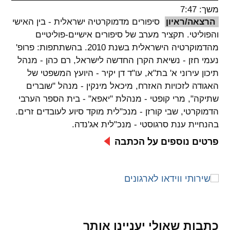
משך: 7:47
spellcheck
הרצאה/ראיון
סיפורים מדמוקרטיה ישראלית - בין האישי
גופן קריא
והפוליטי. תקציר מערב של סיפורים אישיים-פוליטיים
מהדמוקרטיה הישראלית בשנת 2010. בהשתתפות: פרופ'
נעמי חזן - נשיאת הקרן החדשה לישראל, רם כהן - מנהל
ניגודיות צבעים
תיכון עירוני א' בת"א, עו"ד דן יקיר - היועץ המשפטי של
האגודה לזכויות האזרח, מיכאל מינקין - מנהל "שוברים
brightness_low
brightness_high
שתיקה", מרי קופטי - מנהלת "יאפא" - בית הספר הערבי
ניגודיות בהירה
ניגודיות כהה
הדמוקרטי, שבי קורזן - מנכ"לית מוקד סיוע לעובדים זרים.
בהנחיית ענת סרגוסטי - מנכ"לית אג'נדה.
קישורים
פרטים נוספים על הכתבה
font_download
format_underlined
קו תחתי לקישורים
סימון קישורים
flag
cached
איפוס
השארת
כל
משוב
כתבות שאולי יעניינו אותך