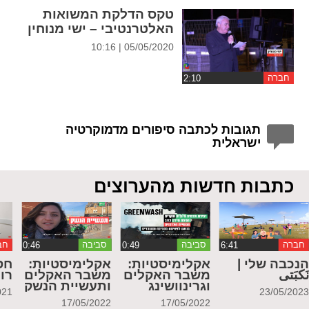
טקס הדלקת המשואות
האלטרנטיבי – ישי מנוחין
05/05/2020 | 10:16
חברה
תגובות לכתבה סיפורים מדמוקרטיה
ישראלית
כתבות חדשות מהערוצים
חברה
סביבה
סביבה
חב
נכבה שלי |
אקלימיסטיות:
אקלימיסטיות:
חס
َكبَتي
משבר האקלים
משבר האקלים
רו
וגרינוושינג
ותעשיית הנשק
021
23/05/202
17/05/2022
17/05/2022