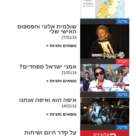
spellcheck
גופן קריא
מדינה
שולמית אלוני והפספוס
האישי שלי
27/01/14
ניגודיות צבעים
נושאים ותגיות »
brightness_low
brightness_high
ניגודיות בהירה
ניגודיות כהה
חברה
אמני ישראל מפחדים?
21/01/14
נושאים ותגיות »
קישורים
מדינה
font_download
format_underlined
איפה הוא ואיפה אנחנו
קו תחתי לקישורים
סימון קישורים
14/01/14
נושאים ותגיות »
flag
cached
איפוס
השארת
מדינה
כל
משוב
על סדר היום ושיחות