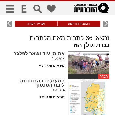
כללי
9
הכתבות החדשות
ספרייה למורה
עוני ו
title
keyboard
visibility_off
נמצאו
36
כתבות מאת הכתב/ת
ביטול הבהובים
ניווט מקלדת
סימון כותרות
כנרת גולן הוז
את מי עוד נשאר לפלג?
זום
10/02/14
נושאים ותגיות »
zoom_in
zoom_out
התרחק
התקרב
חברה
המעגלים בהם נדונה
ליבת הסכסוך
03/02/14
גופנים
נושאים ותגיות »
add_circle_outline
remove_circle_outline
Increase font
Decrease font