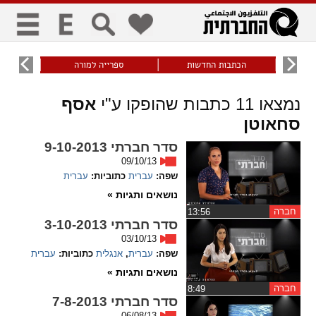
כללי
9
הכתבות החדשות
ספרייה למורה
עוני ו
title
keyboard
visibility_off
נמצאו
11
כתבות שהופקו ע"י
אסף
ביטול הבהובים
ניווט מקלדת
סימון כותרות
סחאוטן
סדר חברתי 9-10-2013
זום
09/10/13
שפה:
עברית
כתוביות:
עברית
zoom_in
zoom_out
נושאים ותגיות »
התרחק
התקרב
חברה
‏13:56
סדר חברתי 3-10-2013
03/10/13
שפה:
עברית
,
אנגלית
כתוביות:
עברית
גופנים
נושאים ותגיות »
חברה
remove_circle_outline
‏8:49
add_circle_outline
סדר חברתי 7-8-2013
Increase font
Decrease font
06/08/13