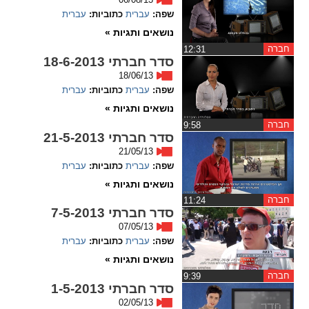
שפה:
עברית
כתוביות:
עברית
spellcheck
נושאים ותגיות »
גופן קריא
חברה
‏12:31
סדר חברתי 18-6-2013
18/06/13
ניגודיות צבעים
שפה:
עברית
כתוביות:
עברית
נושאים ותגיות »
brightness_low
brightness_high
חברה
‏9:58
ניגודיות בהירה
ניגודיות כהה
סדר חברתי 21-5-2013
21/05/13
שפה:
עברית
כתוביות:
עברית
נושאים ותגיות »
קישורים
חברה
‏11:24
סדר חברתי 7-5-2013
font_download
format_underlined
07/05/13
קו תחתי לקישורים
סימון קישורים
שפה:
עברית
כתוביות:
עברית
נושאים ותגיות »
flag
cached
חברה
‏9:39
איפוס
השארת
סדר חברתי 1-5-2013
כל
משוב
02/05/13