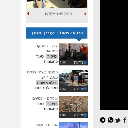
הכיבוש מ-1967
ווידאו שאולי יענייך אותך
עזה – השתקת
המחאה
סיקור
סגור
על
לתגובות
מדינה
עזה
–
הפגנה בשייח ג'ראח
השתקת
24.4.2015
המחאה
צילומי שטח
על
סגור לתגובות
מדינה
הפגנה
בשייח
עוקרים – נוטעים
ג'ראח
סיקור
סגור
24.4.2015
על
לתגובות
עוקרים
מדינה
–
נוטעים
גשרים במקום