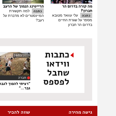
מה קורה בדרום הר
הרייטינג הנמוך של הרעב
חברון?
כתבה
למה תקשורת
כתבה
עלי עוואד מטובא
המיינסטרים לא מדברת על
מספר על שגרת החיים
רעב?
בדרום הר חברון
כתבות
24/03/2019
ווידאו
שחבל
חברה
לפספס
‏7
"רציתי להפוך לגבר
גבר…"
גישה מהירה
שווה להכיר