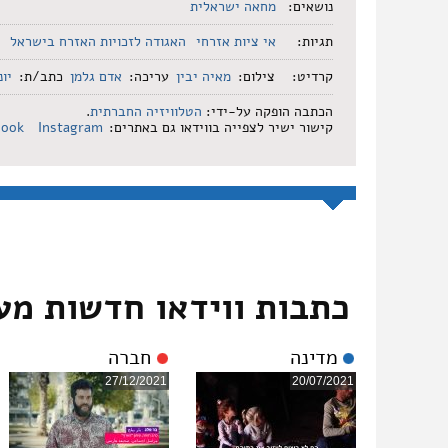
נושאים:
מחאה ישראלית
תגיות:
אי ציות אזרחי
האגודה לזכויות האזרח בישראל
קרדיט:
צילום:
מאיה יבין
עריכה:
אדם גלמן
כתב/ת:
יו
הכתבה הופקה על-ידי:
הטלוויזיה החברתית
.
קישור ישיר לצפייה בווידאו גם באתרים:
Instagram
book
כתבות ווידאו חדשות מע
מדינה
חברה
27/12/2021
20/07/2021