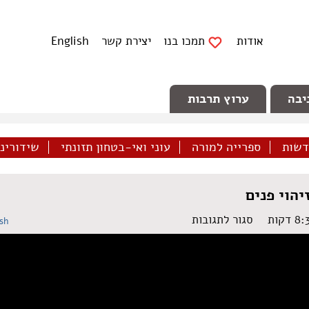
אודות
תמכו בנו
יצירת קשר
English
יבה
ערוץ תרבות
דשות
ספרייה למורה
עוני ואי-בטחון תזונתי
שידורינו 
הוי פנים
על
סגור לתגובות
ish
תחת
מעקב:
דיסטופיה
ישראלית
של
זיהוי