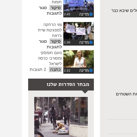
חומות
סיקור
סגור
לים שיבא כבר
על
לתגובות
מדינה
גשרים
במקום
צווי הרחקה
חומות
למפגינות שייח
ג'ראח
סיקור
סגור
מדינה
על
לתגובות
צווי
נועם חומסקי
הרחקה
ומסורבי כניסה
למפגינות
לישראל
שייח
כתבה
2 תגובות
מדינה
ג'ראח
מבחר הסדרות שלנו
 את השטחים