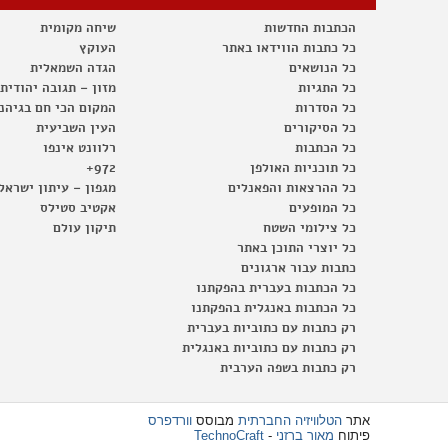
הכתבות החדשות
שיחה מקומית
כל כתבות הווידאו באתר
העוקץ
כל הנושאים
הגדה השמאלית
כל התגיות
מזון – תגובה יהודית
כל הסדרות
המקום הכי חם בגיהנ
כל הסיקורים
העין השביעית
כל הכתבות
רלוונט אינפו
כל תוכניות האולפן
972+
כל ההרצאות והפאנלים
מגפון – עיתון ישראל
כל המופעים
אקטיב סטילס
כל צילומי השטח
תיקון עולם
כל יוצרי התוכן באתר
כתבות עבור ארגונים
כל הכתבות בעברית בהפקתנו
כל הכתבות באנגלית בהפקתנו
רק כתבות עם כתוביות בעברית
רק כתבות עם כתוביות באנגלית
רק כתבות בשפה הערבית
אתר
הטלוויזיה החברתית
מבוסס
וורדפרס
פיתוח
מאור ברזני
-
TechnoCraft