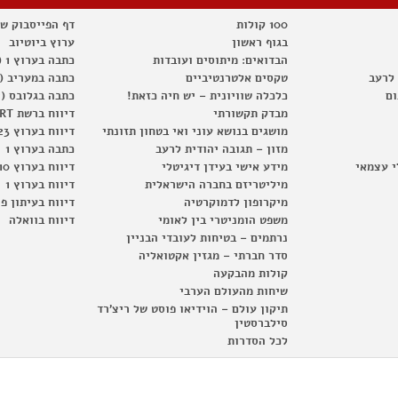
100 קולות
דף הפייסבוק ש
בגוף ראשון
ערוץ ביוטיוב
הבדואים: מיתוסים ועובדות
כתבה בערוץ 1 (2012)
 לרעב
טקסים אלטרנטיביים
כתבה במעריב (2012)
ום
כלכלה שוויונית – יש חיה כזאת!
כתבה בגלובס (2012)
מבדק תקשורתי
דיווח ברשת RT
מושגים בנושא עוני ואי בטחון תזונתי
דיווח בערוץ 23
מזון – תגובה יהודית לרעב
כתבה בערוץ 1
י עצמאי
מידע אישי בעידן דיגיטלי
דיווח בערוץ 10
מיליטריזם בחברה הישראלית
דיווח בערוץ 1
מיקרופון לדמוקרטיה
דיווח בעיתון פ
משפט הומניטרי בין לאומי
דיווח בוואלה
נרתמים – בטיחות לעובדי הבניין
סדר חברתי – מגזין אקטואליה
קולות מהבקעה
שיחות מהעולם הערבי
תיקון עולם – הוידיאו פוסט של ריצ'רד
סילברסטין
לכל הסדרות