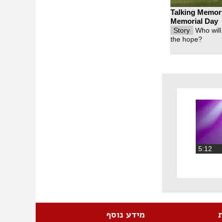
Talking Memor
Memorial Day
Story
Who will
the hope?
‏5:12
מידע נוסף