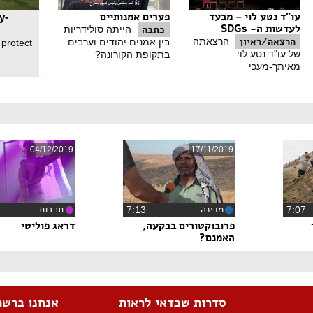
עו"ד נטע לוי – מבעד
פערים אמנותיים
y-
לעדשות ה- SDGs
כתבה
הייתה סולידריות
הרצאה/ראיון
הרצאתה
בין אמנים יהודים וערבים
 protect
של עו"ד נטע לוי
בתקופת הקורונה?
מאיתך-מעכי
04/12/2019
17/11/2019
מדינה
תרבות
7:0
‏7:13
פרובוקטורים בבקעה,
דראג פוליטי
האמנם?
סדרות שכדאי לראות
אנחנו ברשת