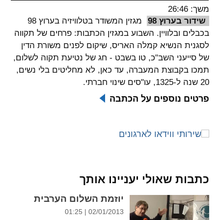
משך: 26:46
spellcheck
שידור בערוץ 98
מגזין המשודר בטלוויזיה בערוץ 98
גופן קריא
בכבלים ובלוויין. השבוע במגזין הכתבות: פרחים של תקווה
לסגנית הנשיא קמלה האריס, שיקום לפנים משורת הדין
של סייעני השב"כ, טו בשבט - חג של נטיעת תקוה לשלום,
ניגודיות צבעים
תמכו בקבוצת המעברה, עד כאן, לא מחליטים בלי נשים,
20 שנה ל-1325, עו"סים שינוי חברתי.
brightness_low
brightness_high
ניגודיות בהירה
ניגודיות כהה
פרטים נוספים על הכתבה
קישורים
font_download
format_underlined
קו תחתי לקישורים
סימון קישורים
כתבות שאולי יעניינו אותך
flag
cached
יוזמת השלום הערבית
איפוס
השארת
02/01/2013 | 01:25
כל
משוב