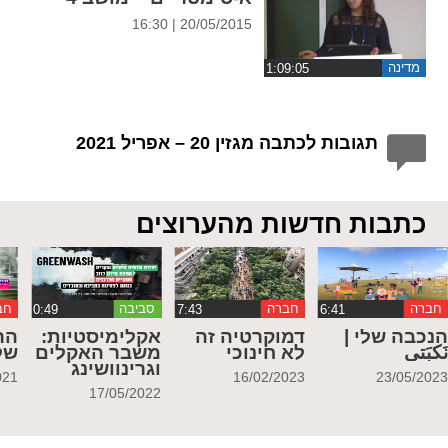
20/05/2015 | 16:30
מדינה
תגובות לכתבה מגזין 20 – אפריל 2021
כתבות חדשות מהערוצים
חברה
חברה
סביבה
חב
נכבה שלי |
דמוקרטיה זה
אקלימיסטיות:
הר
َكبَتي
לא חינוכי
משבר האקלים
של
וגרינוושינג
021
16/02/2023
23/05/202
17/05/2022