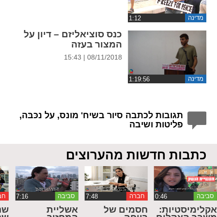
מדינה
כנס סוציאליזם – דיון על
המצור בעזה
08/11/2018 | 15:43
מדינה
תגובות לכתבה סיור בשיח' מונס, על נכּבּה,
פליטות ושיבה
כתבות חדשות מהערוצים
סביבה
חברה
סביבה
חב
קלימיסטיות:
חסמים של
אשליית
שנ