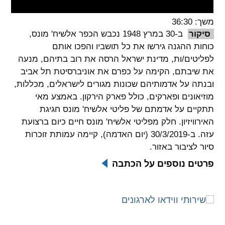
spellcheck
משך: 36:30
גופן קריא
סיקור
ב-30 במרץ 1948 נכבש הכפר אלשיח' מונס,
כוחות ההגנה גירשו את כל תושביו והפכו אותם
לפליטים/ות, מדינת ישראל הרסה את רוב בתיהם, מנעה
ניגודיות צבעים
את שיבתם, הקימה על כפרם את אוניברסיטת תל אביב
ובנתה על אדמותיהם שכונות מגורים לישראלים, מכללות,
brightness_low
brightness_high
מוזיאונים ופארקים, כולל פארק הירקון. באמצע מאי
ניגודיות בהירה
ניגודיות כהה
תתקיים על אדמתם של פליטי אלשיח' מונס חגיגת
האירוויזיון. חלק מפליטי אלשיח' מונס חיים כיום ברצועת
עזה. ב-30/3/2019 (יום האדמה), קיימה עמותת זוכרות
קישורים
סיור לציבור באזור.
font_download
format_underlined
פרטים נוספים על הכתבה
קו תחתי לקישורים
סימון קישורים
flag
cached
איפוס
השארת
כל
משוב