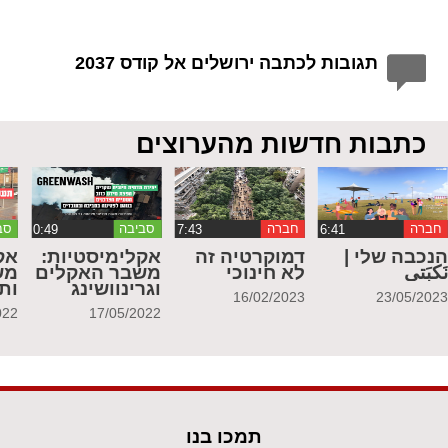
תגובות לכתבה ירושלים אל קודס 2037
כתבות חדשות מהערוצים
חברה
חברה
סביבה
סב
נכבה שלי |
דמוקרטיה זה
אקלימיסטיות:
אק
َكبَتي
לא חינוכי
משבר האקלים
מש
וגרינוושינג
ות
16/02/2023
23/05/202
022
17/05/2022
תמכו בנו