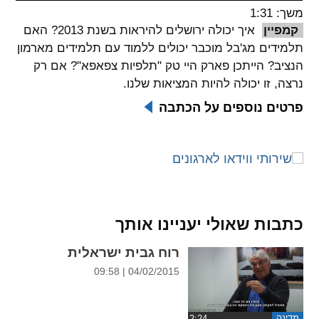
משך: 1:31
spellcheck
קמפיין
איך יכולה ירושלים להיראות בשנת 2013? האם
גופן קריא
תלמידים מג'בל מוכבר יכולים ללמוד עם תלמידים מארמון
הנציב? הייתכן פארק היי טק "תלפיות צפאפא"? אם רק
נרצה, זו יכולה להיות המציאות שלנו.
ניגודיות צבעים
פרטים נוספים על הכתבה
brightness_low
brightness_high
ניגודיות בהירה
ניגודיות כהה
קישורים
כתבות שאולי יעניינו אותך
font_download
format_underlined
קו תחתי לקישורים
סימון קישורים
רוח גבית ישראלית
04/02/2015 | 09:58
flag
cached
איפוס
השארת
כל
משוב
מדינה