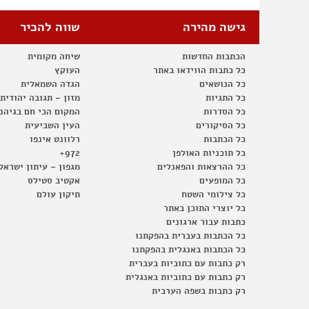
גישה מהירה
שווה להכיר
הכתבות החדשות
שיחה מקומית
כל כתבות הווידאו באתר
העוקץ
כל הנושאים
הגדה השמאלית
כל התגיות
מזון – תגובה יהודית
כל הסדרות
המקום הכי חם בגיהנ
כל הסיקורים
העין השביעית
כל הכתבות
רלוונט אינפו
כל תוכניות האולפן
972+
כל ההרצאות והפאנלים
מגפון – עיתון ישראל
כל המופעים
אקטיב סטילס
כל צילומי השטח
תיקון עולם
כל יוצרי התוכן באתר
כתבות עבור ארגונים
כל הכתבות בעברית בהפקתנו
כל הכתבות באנגלית בהפקתנו
רק כתבות עם כתוביות בעברית
רק כתבות עם כתוביות באנגלית
רק כתבות בשפה הערבית