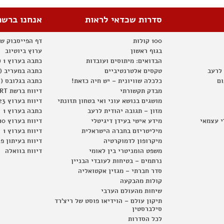
סדרות שכדאי לראות
אנחנו ברשת
100 קולות
דף הפייסבוק ש
בגוף ראשון
ערוץ ביוטיוב
הבדואים: מיתוסים ועובדות
כתבה בערוץ 1 (2012)
 לרעב
טקסים אלטרנטיביים
כתבה במעריב (2012)
ום
כלכלה שוויונית – יש חיה כזאת!
כתבה בגלובס (2012)
מבדק תקשורתי
דיווח ברשת RT
מושגים בנושא עוני ואי בטחון תזונתי
דיווח בערוץ 23
מזון – תגובה יהודית לרעב
כתבה בערוץ 1
י עצמאי
מידע אישי בעידן דיגיטלי
דיווח בערוץ 10
מיליטריזם בחברה הישראלית
דיווח בערוץ 1
מיקרופון לדמוקרטיה
דיווח בעיתון פ
משפט הומניטרי בין לאומי
דיווח בוואלה
נרתמים – בטיחות לעובדי הבניין
סדר חברתי – מגזין אקטואליה
קולות מהבקעה
שיחות מהעולם הערבי
תיקון עולם – הוידיאו פוסט של ריצ'רד
סילברסטין
לכל הסדרות