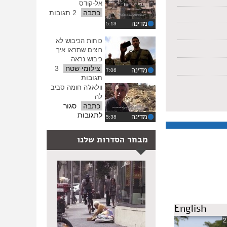
על
אל-קודס
ההגדרות
נשק
כתבה
2 תגובות
המעצרים
מדינה
כוחות הכיבוש לא
רוצים שתראו איך
כיבוש נראה
צילומי שטח
3
מדינה
תגובות
וולאג'ה חומה סביב
לה
כתבה
סגור
על
לתגובות
מדינה
וולאג'ה
חומה
מבחר הסדרות שלנו
סביב
לה
English
2