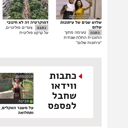
שלוש שנים של עיתונות
דמוקרטיה זה לא חינוכי
שלום
כתבה
צעדים פוליטיים,
כתבה
טעימה מתוך
על קרקע פוליטית
התוכנית התלת-שנתית
"עיתונות שלום"
כתבות
15/05/2019
ווידאו
שחבל
סביבה
לפספס
‏9
על משבר האקלים, ע
ותחלואה