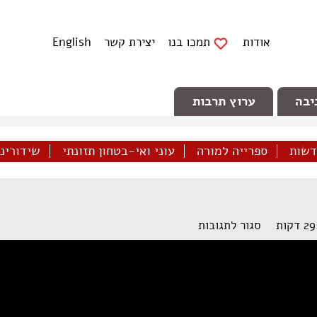
אודות
תמכו בנו
יצירת קשר
English
יבה
ערוץ תרבות
דשות
ספרייה למורה
עוני ואי-בטחון תזונתי
שידורינו 
על
סגור לתגובות
מגזין
50
–
דצמבר
2015