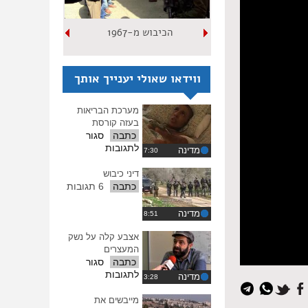
הכיבוש מ-1967
ווידאו שאולי יענייך אותך
מערכת הבריאות
בעזה קורסת
כתבה
סגור
על
לתגובות
מדינה
מערכת
הבריאות
דיני כיבוש
בעזה
כתבה
6 תגובות
קורסת
מדינה
אצבע קלה על נשק
המעצרים
כתבה
סגור
על
לתגובות
מדינה
איפוס
אצבע
כל
קלה
מייבשים את