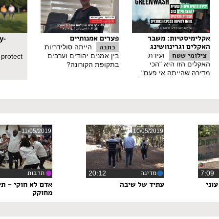
אקלימיסטיות: משבר
פערים אמנותיים
y-
האקלים וגרינוושינג
כתבה
הייתה סולידריות
צילומי שטח
ועידת
בין אמנים יהודים וערבים
 protect
האקלים הזו היא "הכי
בתקופת הקורונה?
מדירה שהייתה אי פעם".
11/05/2019
10/05/2019
מדינה
תרבות
7:0
‏20:12
וני
עתיד של שיבה
אדם לא חוקי – תי
מחוקק