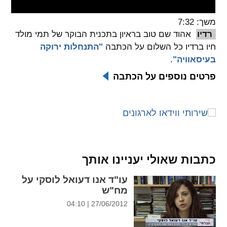
spellcheck
משך: 7:32
גופן קריא
רדיו
אהוד שם טוב בראיון בתכנית הבוקר של תמי מולד
חיו ברדיו כל השלום על הכתבה
"התנחלות ירוקה
בעיסאוויה"
.
ניגודיות צבעים
פרטים נוספים על הכתבה
brightness_low
brightness_high
ניגודיות בהירה
ניגודיות כהה
קישורים
כתבות שאולי יעניינו אותך
font_download
format_underlined
קו תחתי לקישורים
סימון קישורים
עו"ד אנו דעואל לוסקי על
מח"ש
flag
cached
27/06/2012 | 04:10
איפוס
השארת
כל
משוב