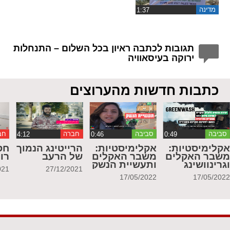
מדינה
תגובות לכתבה ראיון בכל השלום – התנחלות
ירוקה בעיסאוויה
כתבות חדשות מהערוצים
סביבה
סביבה
חברה
חב
קלימיסטיות:
אקלימיסטיות:
הרייטינג הנמוך
חס
שבר האקלים
משבר האקלים
של הרעב
רו
גרינוושינג
ותעשיית הנשק
021
27/12/2021
17/05/2022
17/05/202