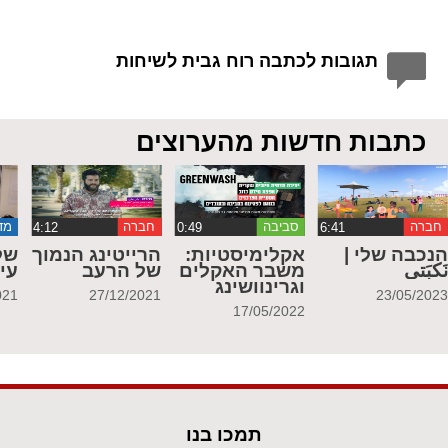
תגובות לכתבה רוח גבית לשיחות
כתבות חדשות מהערוצים
חברה
סביבה
חברה
מד
נכבה שלי |
אקלימיסטיות:
הרייטינג הנמוך
של
َكبَتي
משבר האקלים
של הרעב
עי
וגרינוושינג
021
27/12/2021
23/05/202
17/05/2022
תמכו בנו