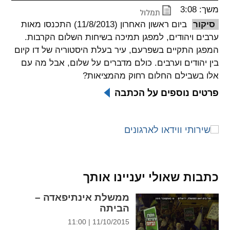
משך: 3:08
spellcheck
סיקור
ביום ראשון האחרון (11/8/2013) התכנסו מאות
גופן קריא
ערבים ויהודים, למפגן תמיכה בשיחות השלום הקרבות.
המפגן התקיים בשפרעם, עיר בעלת היסטוריה של דו קיום
בין יהודים וערבים. כולם מדברים על שלום, אבל מה עם
ניגודיות צבעים
אלו בשבילם החלום רחוק מהמציאות?
brightness_low
brightness_high
פרטים נוספים על הכתבה
ניגודיות בהירה
ניגודיות כהה
קישורים
font_download
format_underlined
קו תחתי לקישורים
סימון קישורים
כתבות שאולי יעניינו אותך
flag
cached
ממשלת אינתיפאדה –
הביתה
איפוס
השארת
11/10/2015 | 11:00
כל
משוב