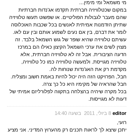
מי משמאל ומי מימין…
במקום שכטלוויזיה חברתית תקדמו אג'נדות חברתיות
שהם מעבר לגבולות הפוליטיים. או שפשוט תעשו טלוויזיה
שתיתן הזדמנות אמיתית לאנשים בכל שכבות האוכלוסה
לומר את דברם, בין אם נעים לשמוע אותם ובין עם לאו.
עשיתם טלוויזיה שהיא שופר של גוש השמאל בלבד. זה
מצוין לשים את ערכי השמאל הקיצון כאילו הם במרכז
הדעה הציבורית. אבל זה לא טלוויזיה חברתית, אלא
טלוויזיה מגוייסת. ולמעשה טלוויזיה כמו כל טלוויזיה,
מקדמת רק את האג'נדות שנוחות לה.
חבל, הפרויקט הזה היה יכול להיות באמת חשוב ומצליח.
חבל שהראיה של מקימיו היא כל כך צרה.
בכל מקרה שיהיה בהצלחה בתקווה לפלורליזם אמיתי של
דעות לא מגוייסות.
‏
editor
8 ביולי, 2011 בשעה 14:40
רועי,
יתכן שיצא לך לראות תכנים רק מהערוץ המדיני. אני מציע