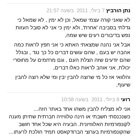
‏
נתן הורביץ
7 ביולי, 2011 בשעה 21:57
לא שאני קורה עצמי שמאל, וכן לא ימין , לא שמאל כי
גדלתי בסביבה 'אחרת', ולא ימין כי אני לא סובל העזות
נפש בדיבורים רעים שיש שמה,
אבל אני נהנה שמצאתי האתא כי אני חפץ לראות כמה
אהבה יש בעם , שהם עושים דברים כל כך נגד , ובגלל
שהם יודעים שזה הצלת העם , וגם מרחמים על מחוסרי
יכולת, אני אוהב לראות כאלו דברים,
והלוואי אז כל מי שרוצה להבין יבין ומי שלא רוצה להבין
שיעוף,
‏
רועי
8 ביולי, 2011 בשעה 10:58
אני לא מצליח להבין משהו אחד באתר הזה…
כשנכנסתי חשבתי או הינה טלוויזיה חברתית שתיתן מענה
לקונפורמיות האלווזיונית. הבעיה היא שכל אחד חושב
שהקונפורמיות בערוצי הברודקאסט תמיד הולכת לרעתו…