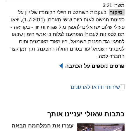
משך: 3:21
spellcheck
סיקור
בעקבות השתלטות חיילי הקומנדו של יוון על
גופן קריא
ספינות המשט לעזה ביום שישי האחרון (1-7-2011), יצאו
פעילי שלום ישראלים להפגין מול שגרירות יוון - בקריאה -
תנו לספינות לעבור! הופתענו לגלות כי אנשי הימין שבאו
ניגודיות צבעים
להפגין נגד הפגנת השמאל, היו מאוד מאורגנים וחיכו
למפגיני השמאל עוד בטרם החלה ההפגנה. תוך זמן קצר
brightness_low
brightness_high
התברר למה.
ניגודיות בהירה
ניגודיות כהה
פרטים נוספים על הכתבה
קישורים
font_download
format_underlined
קו תחתי לקישורים
סימון קישורים
flag
cached
כתבות שאולי יעניינו אותך
איפוס
השארת
עצרו את המלחמה הבאה
כל
משוב