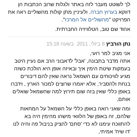
לך לשוטט מעבר לזה באתר ולגלות שרוב הכתבות הן
דווקא
בערוץ חברה
. ולעיניין מתן קולות מהשוליים ראה את
הפרויקט "
מהשוליים אל המרכז
".
אהוד שם טוב, הטלוויזיה החברתית.
‏
נתן הורביץ
8 ביולי, 2011 בשעה 15:18
אני מגיב למר רועי,
אתה מדבר בתבונה, 'אבל' לדאבוני הרב אם נעיין היטב
בעמקות שיטת הימין איך ובאיזה אופן היא הולכת כשזה
מגיע לוויכוחים עם השמאל נראה שאין להם דיבורים
בנחת ולהסביר, אלא יאמרו שרוצים למכור הארץ , וידברו
באופן כללי שאין בזה שום תירוץ למה שהשמאל שואלים
אותם,
ומה שאני רואה באופן כללי על השמאל על המחאות
שלהם, זה באופן של הלוואי מישהו מהימין היה בא
להתווכח עימנו לא כדי 'סתם' להציק בניבול פה והיה לנו
'דו שיח' אמיתי,