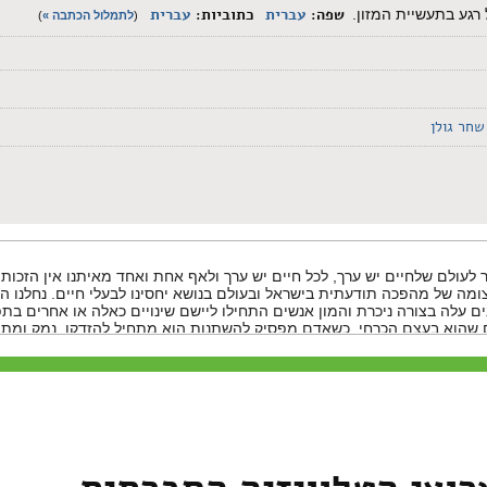
שפה:
עברית
כתוביות:
עברית
 רגע בתעשיית המזון.
(
לתמלול הכתבה »
)
שחר גולן
ר לעולם שלחיים יש ערך, לכל חיים יש ערך ולאף אחת ואחד מאיתנו אין הזכות
ומה של מהפכה תודעתית בישראל ובעולם בנושא יחסינו לבעלי חיים. נחלנו ה
ם עלה בצורה ניכרת והמון אנשים התחילו ליישם שינויים כאלה או אחרים בת
ם שהוא בעצם הכרחי, כשאדם מפסיק להשתנות הוא מתחיל להזדקן, נמק ומת.
שונות משום שהמאבק לשחרור בעלי חיים הוא משותף לכל אדם באשר הוא אד
ך אנחנו יכולים לקחת אחריות על מעשינו. אנא, המשיכו בפעילויותיכם המבורכ
ולזכור כי הסברה היא הפעולה האפקטיבית ביותר שאנו מכירים לשחרור בעלי חיים
ם"