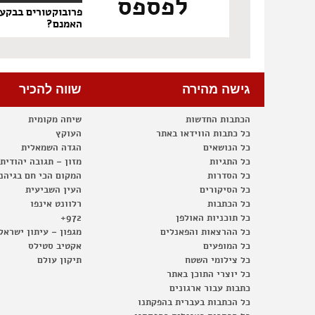
לפספס
פרובוקטורים בבקע
האמנם?
גישה מהירה
שווה להכיר
הכתבות החדשות
שיחה מקומית
כל כתבות הווידאו באתר
העוקץ
כל הנושאים
הגדה השמאלית
כל התגיות
מזון – תגובה יהודית
כל הסדרות
המקום הכי חם בגיהנ
כל הסיקורים
העין השביעית
כל הכתבות
רלוונט אינפו
כל תוכניות האולפן
972+
כל ההרצאות והפאנלים
מגפון – עיתון ישראל
כל המופעים
אקטיב סטילס
כל צילומי השטח
תיקון עולם
כל יוצרי התוכן באתר
כתבות עבור ארגונים
כל הכתבות בעברית בהפקתנו