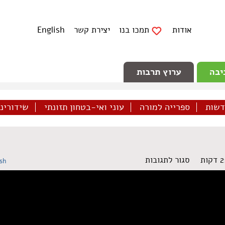
אודות
תמכו בנו
יצירת קשר
English
יבה
ערוץ תרבות
דשות
ספרייה למורה
עוני ואי-בטחון תזונתי
שידורינו 
על
סגור לתגובות
ish
יום
הזדהות
עם
בעלי
חיים
במשקים