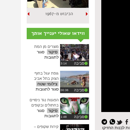
הכיבוש מ-1967
ווידאו שאולי יענייך אותך
מוצרים מן המת
סיקור
סגור
על
לתגובות
מוצרים
סביבה
מן
המת
גופת עגל בחוף
הצוק בתל אביב
צילומי שטח
על
סגור לתגובות
סביבה
גופת
עגל
הפגנות נגד ניסויים
בחוף
בחתולים ובקופים
הצוק
סיקור
סגור
בתל
על
לתגובות
סביבה
איפוס
אביב
הפגנות
כל
נגד
קירות שקופים –
ולצות לבנות החזיקו