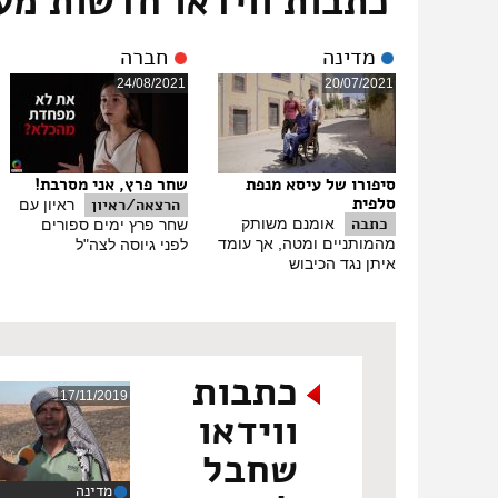
כתבות ווידאו חדשות מע
סוף תמלול הכתבה:
יום הזדהות עם בעלי חיים במשקים
מדינה
חברה
24/08/2021
20/07/2021
סיפורו של עיסא מנפת
שחר פרץ, אני מסרבת!
סלפית
הרצאה/ראיון
ראיון עם
כתבה
אומנם משותק
שחר פרץ ימים ספורים
מהמותניים ומטה, אך עומד
לפני גיוסה לצה"ל
איתן נגד הכיבוש
כתבות
17/11/2019
ווידאו
שחבל
מדינה
‏3