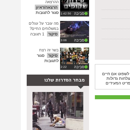
ניסויים
ההרצאה
ההגדרות
בחתולים
הרצאה/ראיון
ובקופים
על
סגור לתגובות
סביבה
קירות
שקופים
מה עובר על עגלים
–
במשלוחים החיים?
ההרצאה
סיקור
1 תגובה
סביבה
בשר זה רצח
סיקור
סגור
על
לתגובות
בשר
סביבה
זה
 לשפוט אם חיים
רצח
צלחות גדולות
מבחר הסדרות שלנו
פריט המעידים
ם. רובנו לא
ות
. ואסיים