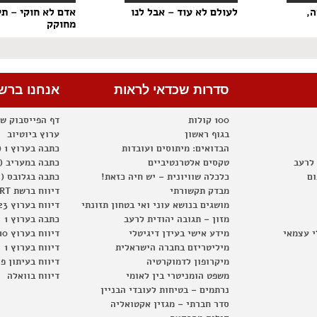
ה,
לעולם לא עוד – אבל לנו
אדם לא חוקי – תי
מחוקק
סדרות שכדאי לראות
אנחנו ברש
100 קולות
דף הפייסבוק ש
בגוף ראשון
ערוץ ביוטיוב
הבדואים: מיתוסים ועובדות
כתבה בערוץ 1 (2012)
 לרעב
טקסים אלטרנטיביים
כתבה במעריב (2012)
ום
כלכלה שוויונית – יש חיה כזאת!
כתבה בגלובס (2012)
מבדק תקשורתי
דיווח ברשת RT
מושגים בנושא עוני ואי בטחון תזונתי
דיווח בערוץ 23
מזון – תגובה יהודית לרעב
כתבה בערוץ 1
י עצמאי
מידע אישי בעידן דיגיטלי
דיווח בערוץ 10
מיליטריזם בחברה הישראלית
דיווח בערוץ 1
מיקרופון לדמוקרטיה
דיווח בעיתון פ
משפט הומניטרי בין לאומי
דיווח בוואלה
נרתמים – בטיחות לעובדי הבניין
סדר חברתי – מגזין אקטואליה