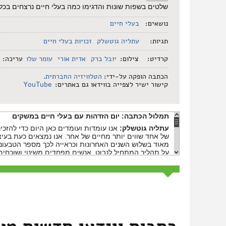
שלטים בשפות שונות והדגימו כמה בעלי חיים נרצחים בכל
נושאים:
בעלי חיים
תגיות:
עתליה גוטשלק
זכויות בעלי חיים
קרדיט:
צילום:
יובל ברק
אדית אורי
עומר שלו
עריכה:
הכתבה הופקה על-ידי:
הטלוויזיה החברתית
.
קישור ישיר לצפייה בווידאו גם באתרים:
YouTube
תמלול הכתבה:
יום הזדהות עם בעלי חיים במשקים
עתליה גוטשלק:
אנו עומדות ועומדים כאן היום כדי להזכי
של אחד שווים יותר מחיים של אחר. אנו נמצאים כעת בעיצ
מאוד בשלוש השנים האחרונות וכראייה לכך מספר הטבעוני
על תהליך המתחיל לנבוט. אנשים מפחדים משינוי ושוכחי
קריאות במיצג:
צדק, חמלה, טבעונות!
עתליה גוטשלק:
החלטנו השנה להניף שלטים בכמה שפות 
בחרנו את הדת שלנו, צבע עורנו, מולדתנו או שפת אימנו א
והיצירתיות ולא להתייאש כי אין לנו את הפריווילגיה הזו 
בציטוט של גנדי: "כל מה שתעשו בחיים יהיה חסר חשיבות
אך חשוב מאוד שתעשו אותו כי איש לא יעשה אותו מלבדכ
קריאות במיצג:
צדק, חמלה, טבעונות!
צדק, חמלה, טבעונות!