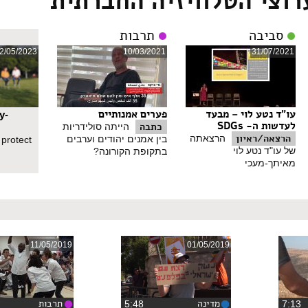
רוצי הטלוויזיה החברתית
סביבה
תרבות
2/05/2023
10/03/2021
31/07/2021
עו"ד נטע לוי – מבעד
פערים אמנותיים
y-
לעדשות ה- SDGs
כתבה
הייתה סולידריות
הרצאה/ראיון
הרצאתה
בין אמנים יהודים וערבים
 protect
של עו"ד נטע לוי
בתקופת הקורונה?
מאיתך-מעכי
11/05/2019
01/05/2019
מדינה
תרבות
7:1
‏5:48