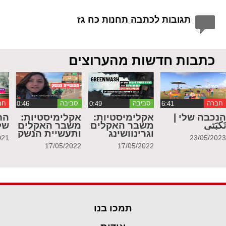
תגובות לכתבה תחנות כח גז
כתבות חדשות מהערוצים
חברה
סביבה
סביבה
חב
נכבה שלי |
אקלימיסטיות:
אקלימיסטיות:
הר
َكبَتي
משבר האקלים
משבר האקלים
של
וגרינוושינג
ותעשיית הנשק
021
23/05/202
17/05/2022
17/05/2022
תמכו בנו