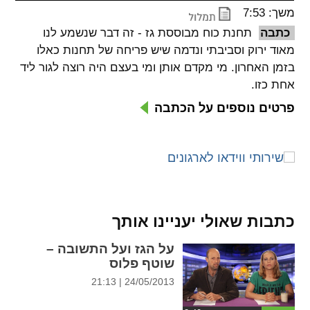
משך: 7:53
spellcheck
כתבה
תחנת כוח מבוססת גז - זה דבר שנשמע לנו
גופן קריא
מאוד ירוק וסביבתי ונדמה שיש פריחה של תחנות כאלו
בזמן האחרון. מי מקדם אותן ומי בעצם היה רוצה לגור ליד
אחת כזו.
ניגודיות צבעים
פרטים נוספים על הכתבה
brightness_low
brightness_high
ניגודיות בהירה
ניגודיות כהה
קישורים
font_download
format_underlined
כתבות שאולי יעניינו אותך
קו תחתי לקישורים
סימון קישורים
על הגז ועל התשובה –
שוטף פלוס
flag
cached
24/05/2013 | 21:13
איפוס
השארת
כל
משוב