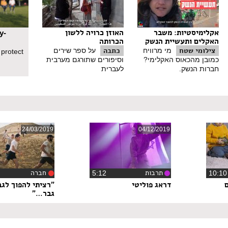
אקלימיסטיות: משבר
האוזן כרויה ללשון
y-
האקלים ותעשיית הנשק
הכרותה
צילומי שטח
כתבה
מי מרוויח
על ספר שירים
 protect
כמובן מהכאוס האקלימי?
וסיפורים שתורגם מערבית
חברות הנשק.
לעברית
24/03/2019
04/12/2019
תרבות
חברה
‏5:12
דראג פוליטי
"רציתי להפוך לגב
גבר…"