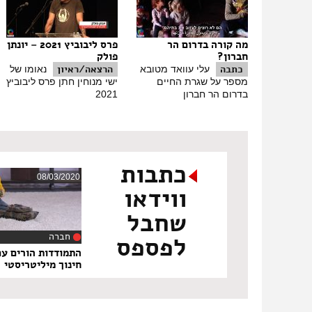
מה קורה בדרום הר
פרס ליבוביץ 2021 – יונתן
חברון?
פולק
כתבה
הרצאה/ראיון
עלי עוואד מטובא
נאומו של
מספר על שגרת החיים
ישי מנוחין חתן פרס ליבוביץ
בדרום הר חברון
2021
כתבות
08/03/2020
ווידאו
שחבל
חברה
לפספס
‏10:10
התמודדות הורים עם
חינוך מיליטריסטי