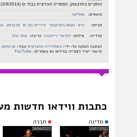
התקיים בתרבוטק, הספריה העירונית בבת ים (3/9/2014).
נושאים:
מוסיקה
תגיות:
היא
נקמת הטרקטור
עיריית בת ים
תרבוטק
אב
קרדיט:
צילום:
דמיטרי וייסברג
עריכה:
שחר גולן
הכתבה הופקה על-ידי:
הטלוויזיה החברתית
עבור:
תרבוטק ב
קישור ישיר לצפייה בווידאו גם באתרים:
YouTube
כתבות ווידאו חדשות מע
מדינה
חברה
28/06/2021
20/07/2021