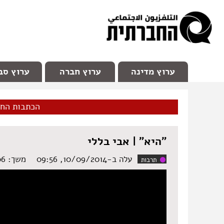
facebook
Youtube
Channel 98
ערוץ מדינה
ערוץ חברה
ערוץ סב
הכתבות הח
"היא" | אבי בללי
עלה ב-10/09/2014, 09:56
משך: ‏4:06 דקות
תרבות