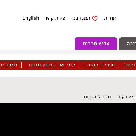
אודות
תמכו בנו
יצירת קשר
English
יבה
ערוץ תרבות
דשות
ספרייה למורה
עוני ואי-בטחון תזונתי
שידורינו 
על
סגור לתגובות
"היא"
|
אבי
בללי