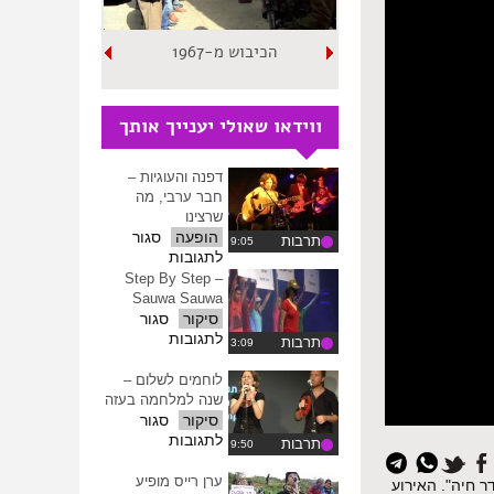
הכיבוש מ-1967
ווידאו שאולי יענייך אותך
דפנה והעוגיות –
חבר ערבי, מה
שרצינו
הופעה
סגור
תרבות
על
לתגובות
דפנה
Step By Step –
והעוגיות
Sauwa Sauwa
–
סיקור
סגור
חבר
על
לתגובות
תרבות
ערבי,
Step
מה
By
לוחמים לשלום –
שרצינו
Step
שנה למלחמה בעזה
–
סיקור
סגור
Sauwa
על
לתגובות
תרבות
Sauwa
לוחמים
לשלום
ערן רייס מופיע
ר חיה". האירוע