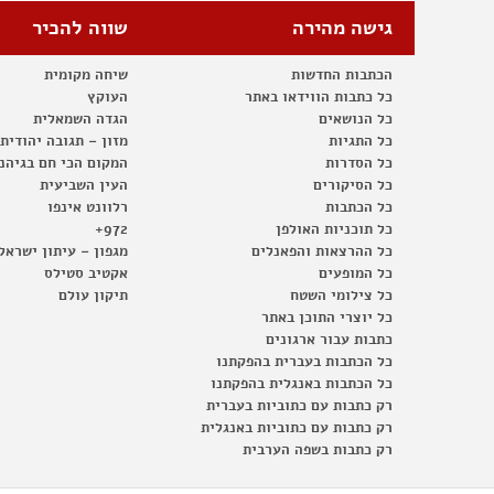
גישה מהירה
שווה להכיר
הכתבות החדשות
שיחה מקומית
כל כתבות הווידאו באתר
העוקץ
כל הנושאים
הגדה השמאלית
כל התגיות
מזון – תגובה יהודית
כל הסדרות
המקום הכי חם בגיהנ
כל הסיקורים
העין השביעית
כל הכתבות
רלוונט אינפו
כל תוכניות האולפן
972+
כל ההרצאות והפאנלים
מגפון – עיתון ישראל
כל המופעים
אקטיב סטילס
כל צילומי השטח
תיקון עולם
כל יוצרי התוכן באתר
כתבות עבור ארגונים
כל הכתבות בעברית בהפקתנו
כל הכתבות באנגלית בהפקתנו
רק כתבות עם כתוביות בעברית
רק כתבות עם כתוביות באנגלית
רק כתבות בשפה הערבית