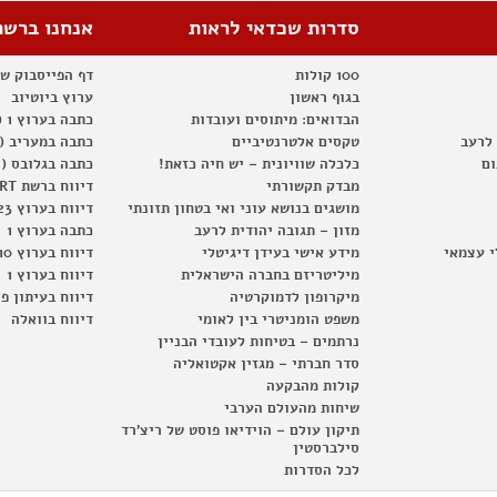
סדרות שכדאי לראות
אנחנו ברשת
100 קולות
דף הפייסבוק ש
בגוף ראשון
ערוץ ביוטיוב
הבדואים: מיתוסים ועובדות
כתבה בערוץ 1 (2012)
 לרעב
טקסים אלטרנטיביים
כתבה במעריב (2012)
ום
כלכלה שוויונית – יש חיה כזאת!
כתבה בגלובס (2012)
מבדק תקשורתי
דיווח ברשת RT
מושגים בנושא עוני ואי בטחון תזונתי
דיווח בערוץ 23
מזון – תגובה יהודית לרעב
כתבה בערוץ 1
י עצמאי
מידע אישי בעידן דיגיטלי
דיווח בערוץ 10
מיליטריזם בחברה הישראלית
דיווח בערוץ 1
מיקרופון לדמוקרטיה
דיווח בעיתון פ
משפט הומניטרי בין לאומי
דיווח בוואלה
נרתמים – בטיחות לעובדי הבניין
סדר חברתי – מגזין אקטואליה
קולות מהבקעה
שיחות מהעולם הערבי
תיקון עולם – הוידיאו פוסט של ריצ'רד
סילברסטין
לכל הסדרות