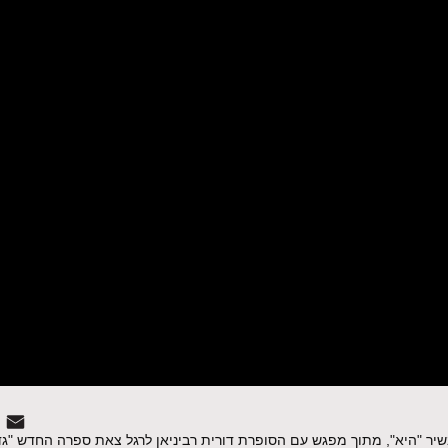
שיר "היא", מתוך מפגש עם הסופרת דורית רביניאן לרגל צאת ספרה החדש "גד