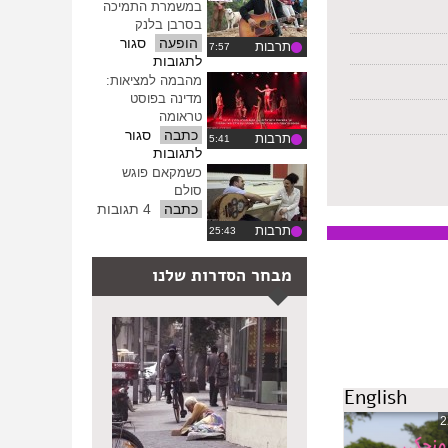
–
במשמרת התמיכה
שנה
בסרבן בלנק
למלחמה
הופעה
סגור
תרבות
בעזה
על
לתגובות
ערן
מהבמה למציאות:
רייס
מדינה בפוסט
מופיע
טראומה
במשמרת
כתבה
סגור
תרבות
התמיכה
על
לתגובות
בסרבן
מהבמה
כשמקאם פוגש
בלנק
למציאות:
סולם
מדינה
כתבה
4 תגובות
בפוסט
תרבות
טראומה
מבחר הסדרות שלנו
English
2