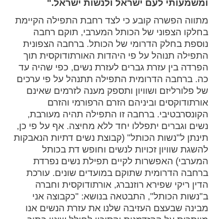
ומשמעותי לעם ישראל ולנשות ישראל."
spellcheck
מתווה הפשרה קובע כי לצד רחבת התפילה הקיימת
גופן קריא
בחלקו הצפוני של הכותל המערבי, תוקם רחבה
נוספת בחלק הדרומי של הכותל. ברחבה הצפונית
התפילה תנוהל על פי היהדות האורתודוקסית תוך
ניגודיות צבעים
הפרדה בין עזרת גברים לעזרת נשים, כפי שהיה עד
כה. ברחבה הדרומית התפילה תתנהל על פי ערכים
brightness_low
brightness_high
של פלורליזם ושוויון ותספק מענה לזרמים שאינם
ניגודיות בהירה
ניגודיות כהה
אורתודוקסים וביניהם הזרם הרפורמי והזרם
הקונסרבטיבי. ברחבה זו התפילה תהיה מעורבת,
נשים וגברים יתפללו יחד ללא מחיצה. אף על פי כן,
קישורים
תינתן ל"נשות הכותל" (קבוצת נשים דתיות הנאבקות
להשגת שוויון זכויות לנשים וחופש דת בכותל
font_download
format_underlined
המערבי) האפשרות לקיים תפילת נשים נפרדת
קו תחתי לקישורים
סימון קישורים
ברחבה הדרומית שתוקם במועדים שונים. עורכת
הדין ריקי שפירא רוזנברג, אורתודוקסית וחברה
flag
cached
ב"נשות הכותל", התבטאה בנושא: "כקבוצה אני
איפוס
השארת
מבינה שבעצם העזיבה שלנו את עזרת הנשים אנו
כל
משוב