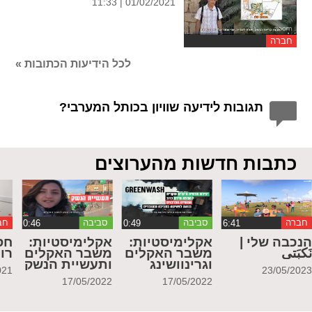
01/02/2021 | 11:33
חברה
לכל הידיעות הכתובות »
תגובות לידיעה שוויון בכותל המערבי?
כתבות חדשות מהערוצים
חברה
סביבה
סביבה
חב
נכבה שלי |
אקלימיסטיות:
אקלימיסטיות:
חס
َكبَتي
משבר האקלים
משבר האקלים
רו
וגרינוושינג
ותעשיית הנשק
021
23/05/202
17/05/2022
17/05/2022