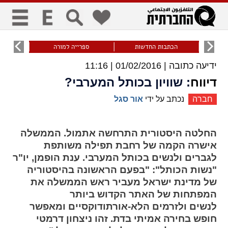
כללי
9
הכתבות החדשות
ספרייה למורה
עוני ו
ידיעה כתובה |
01/02/2016 | 11:16
title
keyboard
visibility_off
ביטול הבהובים
ניווט מקלדת
סימון כותרות
דיווח
: שוויון בכותל המערבי?
חברה
נכתב על ידי
אור סגל
זום
החלטה היסטורית התרחשה אתמול. הממשלה
zoom_in
zoom_out
אישרה הקמה של רחבת תפילה משותפת
התרחק
התקרב
לגברים ולנשים בכותל המערבי. ענת הופמן, יו"ר
"נשות הכותל": "בפעם הראשונה בהיסטוריה
של מדינת ישראל מעביר ראש הממשלה את
גופנים
המפתחות של האתר הקדוש ביותר
לנשים ולזרמים הלא-אורתודוקסיים ומאפשר
add_circle_outline
remove_circle_outline
חופש בחירה אמיתי בדת. זהו ניצחון דרמטי
Increase font
Decrease font