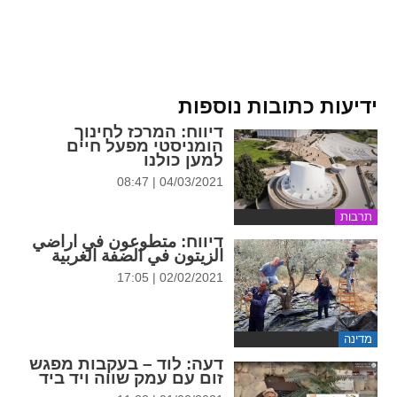
ידיעות כתובות נוספות
דיווח
: המרכז לחינוך
הומניסטי מפעל חיים
למען כולנו
04/03/2021 | 08:47
תרבות
דיווח
: متطوعون في اراضي
الزيتون في الضفة الغربية
02/02/2021 | 17:05
מדינה
דעה
: לוד – בעקבות מפגש
זום עם עמק שווה ויד ביד