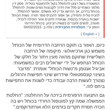
המשטרה בשל רצונן להתפלל בקול ולהתעטף בטלית. פסק דין
מלפני כשנתיים סלל את הדרך לקבוצות נשים שונות, להתפלל
בכותל בדרכן, אך ההישג עדיין לא מושלם. אפשר להתפלל,
להניח טלית ותפילין, אך אסור להכניס ספר תורה. נשות הכותל
יושבות בוועדה בכנסת, שנועדה להקים אזור תפילה ליברלי,
מעורב, לנשים ולגברים בקשת רובינזון, בכותל הדרומי.
הופק ע"י:
הטלוויזיה החברתית
| עלה ב: 04/02/2015
(
English »
)
כיום, האזור בו תוקם הרחבה הדרומית של הכותל
משמש כגן ארכיאולוגי. מיקומה של הרחבה
השלישית שתוקם מהווה מעין ויתור על חלקו של
הכותל הנתפש על ידי ישראלים רבים כמשמעותי.
אביגיל אנטמן מ"נשות הכותל" אומרת: "מדובר
בשינוי קונספטואלי שידרוש שינוי תפישות והרגלים.
נצטרך לעשות הרבה עבודה כדי לשנות את התפישות
ביחס לזה."
גם התנועה הרפורמית בירכה על ההחלטה: "החלטת
הממשלה שמה קץ למונופול החרדי בכותל ויש בה
הכרה חסרת תקדים בזרמים הלא אורתודוקסים."