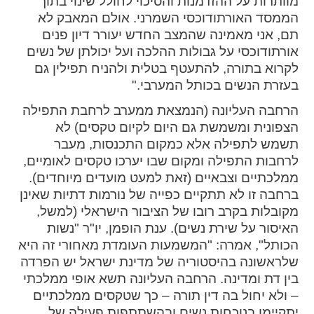
מוותרות על ההזדמנות והסיכוי לחולל שינוי בתוך
ההגדרות
הממסד האורתודוכסי השמרני. אולם המאבק לא
תם, אני מאמינה שהמצב החדש יעורר דיון פנים
אורתודוכסי על גבולות ההלכה ועל יכולתן של נשים
לקרוא בתורה, להתעטף בטלית ולהניח תפילין גם
בעזרת הנשים בכותל המערבי."
הרחבה העליונה (הנמצאת ממערב לרחבת התפילה
הצפונית ומשמשת גם היום לקיום טקסים) לא
תשמש לתפילה אלא כמקום התכנסות, מעבר
לרחבות התפילה ומקום שבו יערכו טקסים לאומיים,
ממלכתיים וצבאיים (זאת למעט מועדים מיוחדים).
ברחבה זו לא תתקיים כפייה של נורמות דתיות שאינן
מקובלות בקרב רובו של הציבור הישראלי (למשל,
האיסור על שירת נשים). ענת הופמן, יו"ר "נשות
הכותל", אמרה: "המשמעות העומדת מאחורי זה היא
שלראשונה בהיסטוריה של מדינת ישראל יש הפרדה
בין דת ומדינה. הרחבה העליונה תשא אופי ממלכתי
– ולא יחול בה דין תורה – כך שטקסים ממלכתיים
יתקיימו בנוכחות נשים ובהשתתפות פעילה של