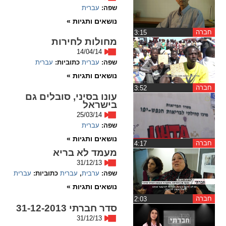
שפה:
עברית
spellcheck
נושאים ותגיות »
גופן קריא
חברה
‏3:15
מחולות לחירות
14/04/14
שפה:
עברית
כתוביות:
עברית
ניגודיות צבעים
נושאים ותגיות »
brightness_low
brightness_high
חברה
‏3:52
עונו בסיני, סובלים גם
ניגודיות בהירה
ניגודיות כהה
בישראל
25/03/14
שפה:
עברית
קישורים
נושאים ותגיות »
חברה
‏4:17
מעמד לא בריא
font_download
format_underlined
31/12/13
קו תחתי לקישורים
סימון קישורים
שפה:
ערבית
,
עברית
כתוביות:
עברית
נושאים ותגיות »
flag
cached
חברה
‏2:03
סדר חברתי 31-12-2013
איפוס
השארת
31/12/13
כל
משוב