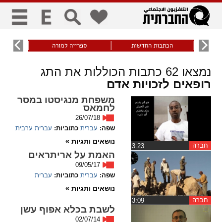
כללי
9
הכתבות החדשות
ספרייה למורה
עוני ו
title
keyboard
visibility_off
נמצאו
62
כתבות הכוללות את התג
ביטול הבהובים
ניווט מקלדת
סימון כותרות
רופאים לזכויות אדם
משפחת מנגיסטו במסר
לחמאס
זום
26/07/18
שפה:
עברית
כתוביות:
עברית
ערבית
zoom_in
zoom_out
נושאים ותגיות »
התרחק
התקרב
חברה
‏3:23
האמת על אריתראים
09/05/17
שפה:
עברית
כתוביות:
עברית
גופנים
נושאים ותגיות »
חברה
‏3:09
add_circle_outline
remove_circle_outline
לשבת בכלא אפוף עשן
Increase font
Decrease font
02/07/14