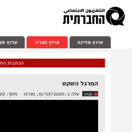
facebook
Youtube
Channel 98
ערוץ מדינה
ערוץ חברה
ערוץ סב
הכתבות הח
המרגל‌ ‌השקט‌
עלה ב-15/07/2020, 17:00
משך: ‏3:07 דקות
חברה