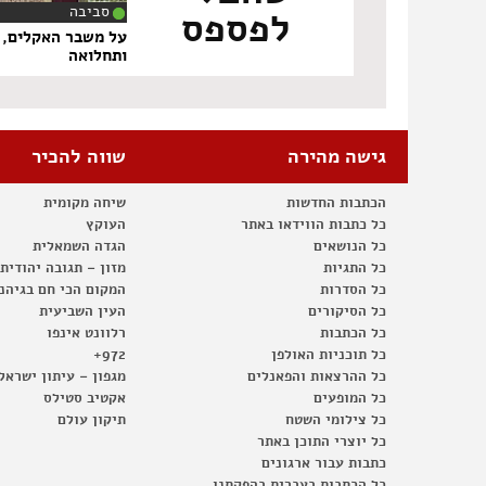
סביבה
לפספס
‏9
על משבר האקלים, ע
ותחלואה
גישה מהירה
שווה להכיר
הכתבות החדשות
שיחה מקומית
כל כתבות הווידאו באתר
העוקץ
כל הנושאים
הגדה השמאלית
כל התגיות
מזון – תגובה יהודית
כל הסדרות
המקום הכי חם בגיהנ
כל הסיקורים
העין השביעית
כל הכתבות
רלוונט אינפו
כל תוכניות האולפן
972+
כל ההרצאות והפאנלים
מגפון – עיתון ישראל
כל המופעים
אקטיב סטילס
כל צילומי השטח
תיקון עולם
כל יוצרי התוכן באתר
כתבות עבור ארגונים
כל הכתבות בעברית בהפקתנו