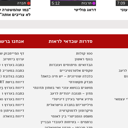
תרבות
חברה
7:0
‏5:12
וני
דראג פוליטי
"כמו שהמשטרה ע
לא צריכים אותה"
סדרות שכדאי לראות
אנחנו ברשת
100 קולות
דף הפייסבוק ש
בגוף ראשון
ערוץ ביוטיוב
הבדואים: מיתוסים ועובדות
כתבה בערוץ 1 (2012)
 לרעב
טקסים אלטרנטיביים
כתבה במעריב (2012)
ום
כלכלה שוויונית – יש חיה כזאת!
כתבה בגלובס (2012)
מבדק תקשורתי
דיווח ברשת RT
מושגים בנושא עוני ואי בטחון תזונתי
דיווח בערוץ 23
מזון – תגובה יהודית לרעב
כתבה בערוץ 1
י עצמאי
מידע אישי בעידן דיגיטלי
דיווח בערוץ 10
מיליטריזם בחברה הישראלית
דיווח בערוץ 1
מיקרופון לדמוקרטיה
דיווח בעיתון פ
משפט הומניטרי בין לאומי
דיווח בוואלה
נרתמים – בטיחות לעובדי הבניין
סדר חברתי – מגזין אקטואליה