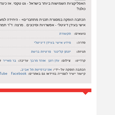
‌האפליקציות‌ ‌השמישות‌ ‌ביותר‌ ‌בישראל‌ ‌-‌ ‌גט‌ ‌טקסי.‌ ‌‌אז כיצד
‌כולנו?
הכתבה הופקה במסגרת תכנית מתחברים+ - היחידה למעורב
אישי בעידן דיגיטלי - אפשרויות וסיכונים . מרצה: ד"ר תמר
נושאים:
תקשורת
סדרה:
מידע אישי בעידן דיגיטלי
תגיות:
יונתן קלינגר
פרטיות ברשת
קרדיט:
צילום:
עדן‌ ‌רונן‌
אוהד מרבך
עריכה:
בר מאייר
קר
הכתבה הופקה על-ידי:
אוניברסיטת תל אביב
.
קישור ישיר לצפייה בווידאו גם באתרים:
Facebook
Tube