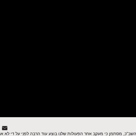
אגים‌ ‌ממערכת‌ ‌ה-‌5G‌ ‌או‌ ‌מניטור‌ ‌השב"כ,‌ ‌מסתמן‌ ‌כי‌ ‌מעקב‌ ‌אחר‌ ‌הפעולות‌ ‌שלנו‌ ‌בוצע‌ ‌עוד‌ ‌הרבה‌ ‌לפני‌ ‌על די‌ 