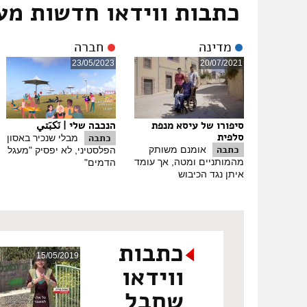
כתבות ווידאו חדשות מע
מדינה
חברה
23/05/2023
20/07/2021
סיפורו של עיסא מנפת
הנכבה שלי | نَكبَتي
סלפית
כתבה
מבלי שנכיר באסון
כתבה
אומנם משותק
הפלסטיני, לא יפסיק "מעגל
מהמותניים ומטה, אך עומד
הדמים"
איתן נגד הכיבוש
כתבות
15/05/2019
ווידאו
שחבל