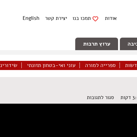
אודות
תמכו בנו
יצירת קשר
English
יבה
ערוץ תרבות
דשות
ספרייה למורה
עוני ואי-בטחון תזונתי
שידורינו 
על
סגור לתגובות
המרגל‌
‌השקט‌