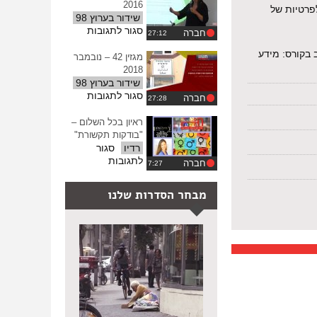
–
2016
לפרטיות‌ ‌של‌
אפריל
שידור בערוץ 98
2016
על
סגור לתגובות
חברה
מגזין
 בקורס: מידע
45
מגזין 42 – נובמבר
–
2018
דצמבר
שידור בערוץ 98
2016
על
סגור לתגובות
חברה
מגזין
42
ראיון בכל השלום –
–
"בודקות תקשורת"
נובמבר
רדיו
סגור
2018
על
לתגובות
חברה
ראיון
בכל
מבחר הסדרות שלנו
השלום
–
"בודקות
תקשורת"