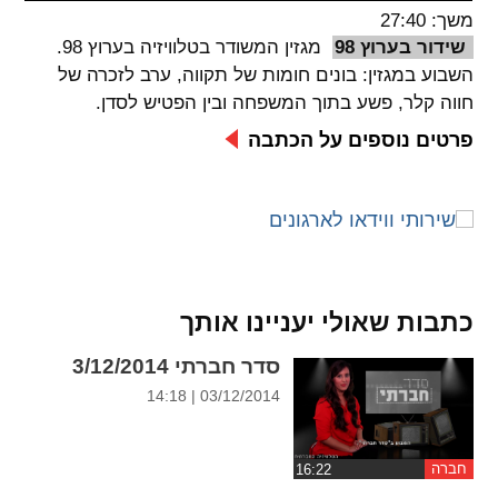
משך: 27:40
spellcheck
שידור בערוץ 98
מגזין המשודר בטלוויזיה בערוץ 98.
גופן קריא
השבוע במגזין: בונים חומות של תקווה, ערב לזכרה של
חווה קלר, פשע בתוך המשפחה ובין הפטיש לסדן.
פרטים נוספים על הכתבה
ניגודיות צבעים
brightness_low
brightness_high
ניגודיות בהירה
ניגודיות כהה
קישורים
כתבות שאולי יעניינו אותך
font_download
format_underlined
סדר חברתי 3/12/2014
קו תחתי לקישורים
סימון קישורים
03/12/2014 | 14:18
flag
cached
איפוס
השארת
חברה
כל
משוב