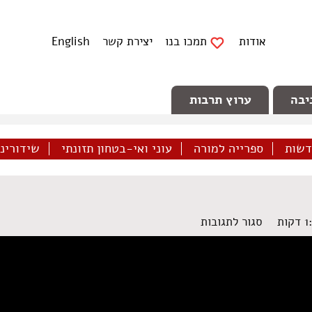
אודות
תמכו בנו
יצירת קשר
English
יבה
ערוץ תרבות
דשות
ספרייה למורה
עוני ואי-בטחון תזונתי
שידורינו 
על
סגור לתגובות
מצוקת
הדיור
בחברה
הערבית