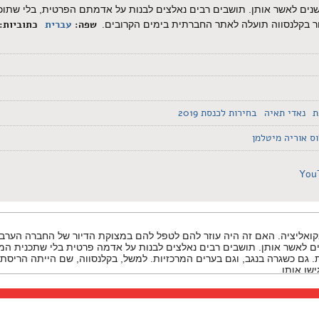
שנים לאשר אותן. תושבים רבים נאלצים לבנות על אדמתם הפרטית, בלי שתו
שפה:
עברית
כתוביות:
ר בקלנסווה תועלה לאתר החברתית בימים הקרובים.​
ת
נאדי תאיה
בחירות לכנסת 2019
וס אוריה מיטלמן
You
ליציה. האם זה היה עוזר להם לטפל להם במצוקת הדיור של החברה הערבית
ם לאשר אותן. תושבים רבים נאלצים לבנות על אדמה פרטית בלי שתכנית המ
ת. גם כשגרה בנגב, וגם בערים המרכזיות. למשל, בקלנסווה, שם הייתה הריסת
היו נכון ל-2001.
זרת לנו – זה לא סוד.