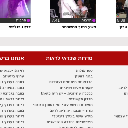
תרבות
תרבות
5:3
‏7:41
טרון
פשע בתוך המשפחה
דראג פוליטי
סדרות שכדאי לראות
אנחנו ברש
100 קולות
דף הפייסבוק ש
בגוף ראשון
ערוץ ביוטיוב
הבדואים: מיתוסים ועובדות
כתבה בערוץ 1 (2012)
 לרעב
טקסים אלטרנטיביים
כתבה במעריב (2012)
ום
כלכלה שוויונית – יש חיה כזאת!
כתבה בגלובס (2012)
מבדק תקשורתי
דיווח ברשת RT
מושגים בנושא עוני ואי בטחון תזונתי
דיווח בערוץ 23
מזון – תגובה יהודית לרעב
כתבה בערוץ 1
י עצמאי
מידע אישי בעידן דיגיטלי
דיווח בערוץ 10
מיליטריזם בחברה הישראלית
דיווח בערוץ 1
מיקרופון לדמוקרטיה
דיווח בעיתון פ