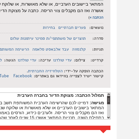
המתאר ביישובים הערביים, או שלא מאושרות, או שלוקח 
אושרה ואז הם מקבלים צווי הריסה. כתבה על מצוקת הדיו
הכתבה »
)
נושאים:
פערים חברתיים
בחירות
סדרה:
תוצרים של משתתפי/ת סמינר עיתונות שלום
תגיות:
קלנסווה
עבד אלבאסט סלאמה
הרשימה המשותפ
קרדיט:
צילום:
עדי טולדנו
עריכה:
עדי טולדנו
הגשה:
ל
הכתבה הופקה על-ידי:
הטלוויזיה החברתית
.
קישור ישיר לצפייה בווידאו גם באתרים:
Facebook
Tube
תמלול הכתבה:
מצוקת הדיור בחברה הערבית
מגישה:
דמיינו לכם שהרשימה הערבית המשותפת תשב בקוא
המתאר בישובים הערביים או שלא מאושרות או שלוקח שני
ואז הם מקבלים צווי הריסה. ולערבים כידוע, הורסים באמ
בתחילת השנה, תכניות המתאר אושרו 15 שנים לאחר שהגישו אותן.
עבד אלבאסט סלאמה:
אושרה רק ב-2017.
נאדי תאיה:
התוכנית שאושרה, עונה על צרכי התושבים כפי שהם 
עבד אלבאסט סלאמה:
החוק אינו עוזר לנו והמדינה לא עו