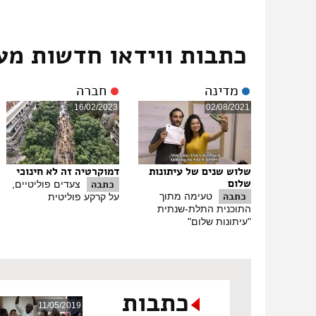
מגישה:
הכתבה המלאה על מצוקת הדיור בקלנסווה תעלה ל
סוף תמלול הכתבה:
מצוקת הדיור בחברה הערבית
כתבות ווידאו חדשות מע
מדינה
חברה
16/02/2023
02/08/2021
שלוש שנים של עיתונות
דמוקרטיה זה לא חינוכי
שלום
כתבה
צעדים פוליטיים,
כתבה
טעימה מתוך
על קרקע פוליטית
התוכנית התלת-שנתית
"עיתונות שלום"
כתבות
11/05/2019