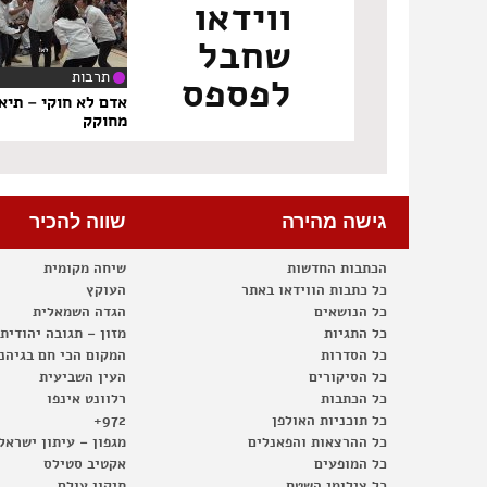
ווידאו
שחבל
תרבות
לפספס
‏8
אדם לא חוקי – תיא
מחוקק
גישה מהירה
שווה להכיר
הכתבות החדשות
שיחה מקומית
כל כתבות הווידאו באתר
העוקץ
כל הנושאים
הגדה השמאלית
כל התגיות
מזון – תגובה יהודית
כל הסדרות
המקום הכי חם בגיהנ
כל הסיקורים
העין השביעית
כל הכתבות
רלוונט אינפו
כל תוכניות האולפן
972+
כל ההרצאות והפאנלים
מגפון – עיתון ישראל
כל המופעים
אקטיב סטילס
כל צילומי השטח
תיקון עולם