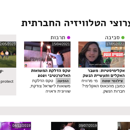
אתר הטלוויזיה החברתית בימים הקרובים.​
רוצי הטלוויזיה החברתית
סביבה
תרבות
2/05/2023
15/04/2021
17/05/2022
אקלימיסטיות: משבר
טקס הדלקת המשואות
y-
האקלים ותעשיית הנשק
האלטרנטיבי 2021
צילומי שטח
הופעה
מי מרוויח
טקס הדלקת
 protect
כמובן מהכאוס האקלימי?
משואות לישראל צודקת,
חברות הנשק.
שוויונית וראויה
04/12/2019
09/07/2019