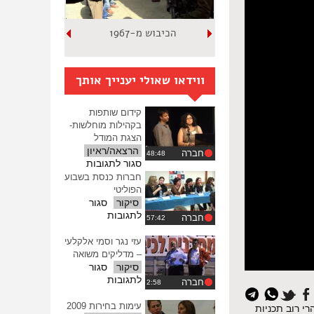
הכיבוש מ-1967
ווידאו שאולי יענייך אותך
קידום שותפות
בקהילות מוחלשות-
הצגת המודל
הרצאה/ראיון
חברה
על
סגור לתגובות
קידום
חברות כנסת בשבוע
שותפות
הפוליטי
בקהילות
סיקור
סגור
מוחלשות-
על
לתגובות
חברה
הצגת
חברות
המודל
כנסת
עזי נגר וסמי אלקלעי
בשבוע
– מדליקים משואה
הפוליטי
סיקור
סגור
על
לתגובות
חברה
עזי
נגר
עימות בחירות 2009
י רוב תכניות