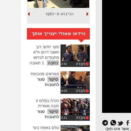
הכיבוש מ-1967
ווידאו שאולי יענייך אותך
סקר חדש: רוב
תושבי דרום ת"א
מתנגדים לגירוש
כתבה
1 תגובה
חברה
מגורשים מהכנסת
סיקור
סגור
על
לתגובות
מגורשים
חברה
מהכנסת
הכרה בפליט זו
חובה מוסרית
סיקור
סגור
על
לתגובות
חברה
איפוס
הכרה
כל
בפליט
כולם באמת בעד
פני גירוש לרואנדה, אשר אינו חוקי