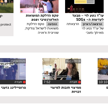
עו"ד נטע לוי – מבעד
טקס הדלקת המשואות
y-
לעדשות ה- SDGs
האלטרנטיבי 2021
הרצאה/ראיון
הופעה
הרצאתה
טקס הדלקת
 protect
של עו"ד נטע לוי
משואות לישראל צודקת,
מאיתך-מעכי
שוויונית וראויה
23/09/2020
30/11/2019
חברה
חברה
‏7:52
‏9
ממיצוי חובות למיצוי
פרופיילינג גזעני
זכויות