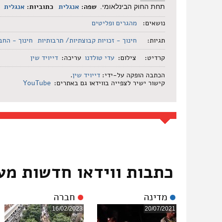
שפה:
אנגלית
כתוביות:
אנגלית
תחת החוק הבינלאומי.
נושאים:
מהגרים ופליטים
תגיות:
חינוך - זכויות קבוצתיות/ תרבותיות
חינוך - החב
קרדיט:
צילום:
עדי טולדנו
עריכה:
דייויד שין
הכתבה הופקה על-ידי:
דייויד שין
.
קישור ישיר לצפייה בווידאו גם באתרים:
YouTube
כתבות ווידאו חדשות מע
מדינה
חברה
16/02/2023
20/07/2021