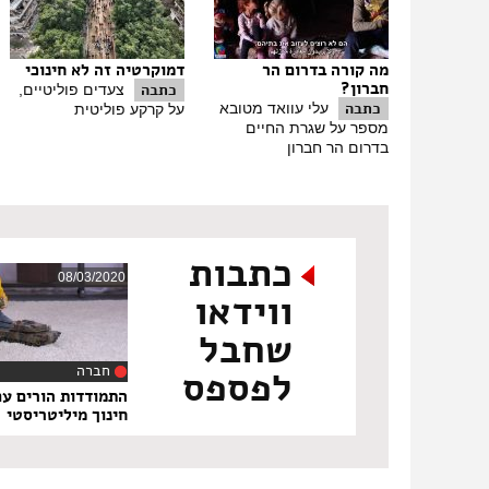
מה קורה בדרום הר
דמוקרטיה זה לא חינוכי
חברון?
כתבה
צעדים פוליטיים,
כתבה
עלי עוואד מטובא
על קרקע פוליטית
מספר על שגרת החיים
בדרום הר חברון
כתבות
08/03/2020
ווידאו
שחבל
חברה
לפספס
‏10:10
התמודדות הורים עם
חינוך מיליטריסטי