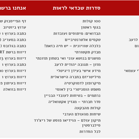
סדרות שכדאי לראות
אנחנו ברשת
100 קולות
דף הפייסבוק ש
בגוף ראשון
ערוץ ביוטיוב
הבדואים: מיתוסים ועובדות
כתבה בערוץ 1 (2012)
 לרעב
טקסים אלטרנטיביים
כתבה במעריב (2012)
ום
כלכלה שוויונית – יש חיה כזאת!
כתבה בגלובס (2012)
מבדק תקשורתי
דיווח ברשת RT
מושגים בנושא עוני ואי בטחון תזונתי
דיווח בערוץ 23
מזון – תגובה יהודית לרעב
כתבה בערוץ 1
י עצמאי
מידע אישי בעידן דיגיטלי
דיווח בערוץ 10
מיליטריזם בחברה הישראלית
דיווח בערוץ 1
מיקרופון לדמוקרטיה
דיווח בעיתון פ
משפט הומניטרי בין לאומי
דיווח בוואלה
נרתמים – בטיחות לעובדי הבניין
סדר חברתי – מגזין אקטואליה
קולות מהבקעה
שיחות מהעולם הערבי
תיקון עולם – הוידיאו פוסט של ריצ'רד
סילברסטין
לכל הסדרות