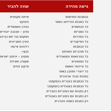
גישה מהירה
שווה להכיר
הכתבות החדשות
שיחה מקומית
כל כתבות הווידאו באתר
העוקץ
כל הנושאים
הגדה השמאלית
כל התגיות
מזון – תגובה יהודית
כל הסדרות
המקום הכי חם בגיהנ
כל הסיקורים
העין השביעית
כל הכתבות
רלוונט אינפו
כל תוכניות האולפן
972+
כל ההרצאות והפאנלים
מגפון – עיתון ישראל
כל המופעים
אקטיב סטילס
כל צילומי השטח
תיקון עולם
כל יוצרי התוכן באתר
כתבות עבור ארגונים
כל הכתבות בעברית בהפקתנו
כל הכתבות באנגלית בהפקתנו
רק כתבות עם כתוביות בעברית
רק כתבות עם כתוביות באנגלית
רק כתבות בשפה הערבית