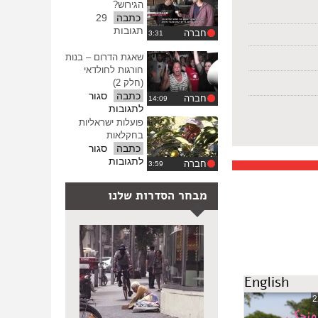
זו
הגירוש?
ההגדרות
חובה
כתבה
29
מוסרית
תגובות
חברה
שאגת הדרום – בנות
חורגות לחולדאי
(חלק 2)
כתבה
סגור
חברה
על
לתגובות
שאגת
פועלות ישראליות
הדרום
בחקלאות
–
כתבה
סגור
בנות
על
לתגובות
חברה
חורגות
פועלות
לחולדאי
ישראליות
מבחר הסדרות שלנו
(חלק
בחקלאות
2)
English
2