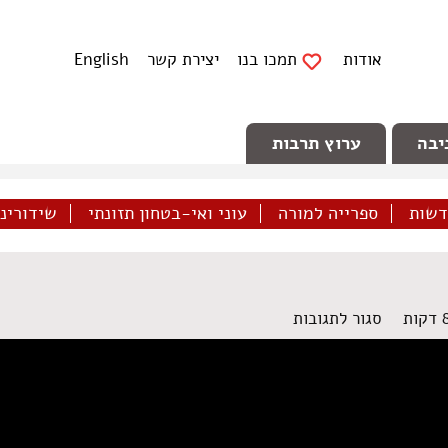
אודות
תמכו בנו
יצירת קשר
English
יבה
ערוץ תרבות
דשות
ספרייה למורה
עוני ואי-בטחון תזונתי
שידורינו 
על
סגור לתגובות
יחס
לפליטים
בישראל