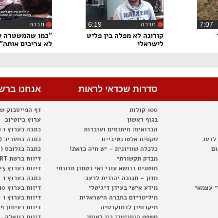
חברה
חברה
7:0
‏6:19
קורונה לא מפלה בין פליט
"כמו שהמשטרה ע
לישראלי
לא צריכים אותה"
סדרות שכדאי לראות
אנחנו ברש
100 קולות
דף הפייסבוק ש
בגוף ראשון
ערוץ ביוטיוב
הבדואים: מיתוסים ועובדות
כתבה בערוץ 1 (2012)
 לרעב
טקסים אלטרנטיביים
כתבה במעריב (2012)
ום
כלכלה שוויונית – יש חיה כזאת!
כתבה בגלובס (2012)
מבדק תקשורתי
דיווח ברשת RT
מושגים בנושא עוני ואי בטחון תזונתי
דיווח בערוץ 23
מזון – תגובה יהודית לרעב
כתבה בערוץ 1
י עצמאי
מידע אישי בעידן דיגיטלי
דיווח בערוץ 10
מיליטריזם בחברה הישראלית
דיווח בערוץ 1
מיקרופון לדמוקרטיה
דיווח בעיתון פ
משפט הומניטרי בין לאומי
דיווח בוואלה