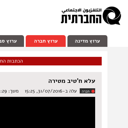
facebook
Youtube
Channel 98
ערוץ מדינה
ערוץ חברה
ערוץ סב
הכתבות הח
עלא ח'טיב מטירה
עלה ב-31/07/2016, 15:25
משך: ‏2:29 דקות
חברה