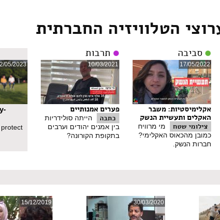
ה הרבה חומות בינינו, בין העמים, בין האנשים השונים שנמצאים במדינה. צר
ל החומות נופלות ומוצאים מולם אנשים שהם לפחות דומים אבל בהחלט שווי
רוצי הטלוויזיה החברתית
סביבה
תרבות
2/05/2023
10/03/2021
17/05/2022
אקלימיסטיות: משבר
פערים אמנותיים
y-
האקלים ותעשיית הנשק
כתבה
הייתה סולידריות
צילומי שטח
מי מרוויח
בין אמנים יהודים וערבים
 protect
כמובן מהכאוס האקלימי?
בתקופת הקורונה?
חברות הנשק.
15/12/2019
30/03/2020