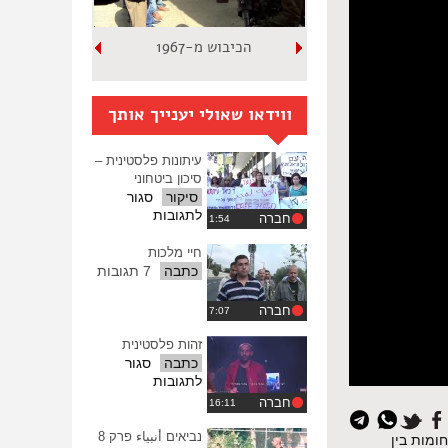
הכיבוש מ-1967
ווידאו שאולי יענייך אותך
עיתונות פלסטינית –
סיכון ביטחוני
סיקור
סגור
על
לתגובות
חברה
עיתונות
פלסטינית
חיי מלכות
–
כתבה
7 תגובות
סיכון
ביטחוני
חברה
זהות פלסטינית
כתבה
סגור
על
לתגובות
זהות
חברה
פלסטינית
נביאים أنبياء פרק 8
ומות בין