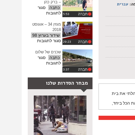
– ברק כהן
ה:
עברית
כתבה
סגור
על
לתגובות
חברה
נביאים
أنبياء
מגזין 34 – אוגוסט
פרק
2018
8
שידור בערוץ 98
–
על
סגור לתגובות
חברה
ברק
מגזין
כהן
34
שכנים של שלום
–
כתבה
סגור
אוגוסט
על
לתגובות
2018
שכנים
חברה
של
שלום
מבחר הסדרות שלנו
יהלתי את בית
ת הכל ביחד,
ערבי, כלומר זה
 תעודת הוקרה
, שהיא עשיית