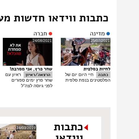
אני חושב שהיכרות ישירה היא הכלי הכי חשוב. המדינה בנת
החומות האלה, להתקדם לקראת ולהכיר. וברגע שמכירים כ
כתבות ווידאו חדשות מע
סוף תמלול הכתבה:
עלא ח'טיב מטירה
מדינה
חברה
24/08/2021
25/07/2021
לחיות בסלפית
שחר פרץ, אני מסרבת!
כתבה
הרצאה/ראיון
חיי היום יום של
ראיון עם
הפלסטינים בנפת סלפית
שחר פרץ ימים ספורים
לפני גיוסה לצה"ל
כתבות
24/03/2019
ווידאו