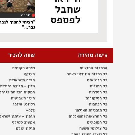
שחבל
חברה
לפספס
‏7
"רציתי להפוך לגבר
גבר…"
גישה מהירה
שווה להכיר
הכתבות החדשות
שיחה מקומית
כל כתבות הווידאו באתר
העוקץ
כל הנושאים
הגדה השמאלית
כל התגיות
מזון – תגובה יהודית
כל הסדרות
המקום הכי חם בגיהנ
כל הסיקורים
העין השביעית
כל הכתבות
רלוונט אינפו
כל תוכניות האולפן
972+
כל ההרצאות והפאנלים
מגפון – עיתון ישראל
כל המופעים
אקטיב סטילס
כל צילומי השטח
תיקון עולם
כל יוצרי התוכן באתר