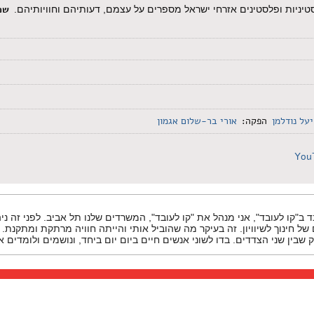
שפ
טיניות ופלסטינים אזרחי ישראל מספרים על עצמם, דעותיהם וחוויותיהם.
יעל נודלמן
הפקה:
אורי בר-שלום אגמון
You
בד ב"קו לעובד", אני מנהל את "קו לעובד", המשרדים שלנו תל אביב. לפני זה נ
ם של חינוך לשיוויון. זה בעיקר מה שהוביל אותי והייתה חוויה מרתקת ומתקנת.
שבין שני הצדדים. בדו לשוני אנשים חיים ביום יום ביחד, ונושמים ולומדים א
לטירה, אז "קו לעובד" בתל אביב היה גם מאוד קרוב אליי בטירה, זה לא ארגון 
 כלומר זה לא ארגון שחיפש מנהל ערבי. זה שהם קלטו מנהל שהוא ערבי זאת
ם.
הזכויות שלהם רק לאחר שהגיעו אלינו, וזה קורה ממש יום יום וזאת העשייה
כזה היא יכולה לתת סיפוק משמעותי ביותר.