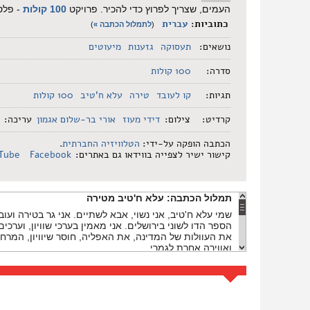
העמים, שצריך לפרוץ כדי להכיר. פרויקט
100 קולות
- פלס
כתוביות:
עברית
(
לתמלול הכתבה »
)
נושאים:
תעסוקה
גזענות
מיעוטים
סדרה:
100 קולות
תגיות:
קו לעובד
טירה
עלא ח'טיב
100 קולות
קרדיט:
צילום:
דידי מעוז
אורי בר-שלום אגמון
עריכה:
הכתבה הופקה על-ידי:
הטלוויזיה החברתית
.
קישור ישיר לצפייה בווידאו גם באתרים:
Facebook
Tube
תמלול הכתבה:
עלא ח'טיב מטירה
שמי עלא ח'טיב, אני נשוי, אבא לשתיים. אני גר בטירה ועו
הספר הדו לשוני בירושלים. אני מאמין בערכי שוויון, וערכי
את העוולות של המדינה, את האפליה, חוסר שיוויון, המרחק 
ואווירה אחרת לגמרי.
סיימתי את עבודתי בדו לשוני ואז חיפשתי עבודה וגם חזרה 
ארגון ישראלי לכל דבר והמיעוט של העובדים פה הם ערבים
ל"קו לעובד" וזה גם מראה כמה שהארגון הוא שוויוני ומתקד
אני כן נמצא במשרד ואני רואה אנשים שמחים שמקבלים את 
צדק חברתי ממדרגה ראשונה. שכל רגע שאתה נמצא בארגון 