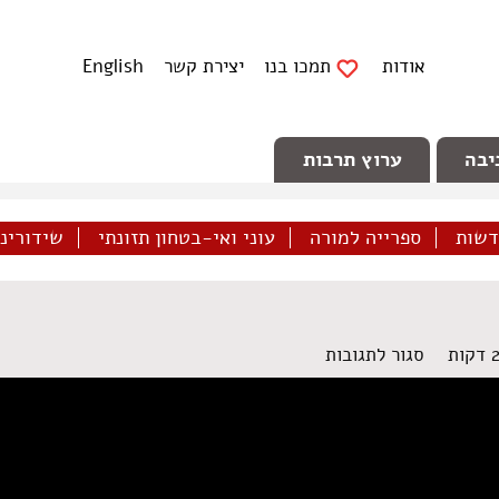
אודות
תמכו בנו
יצירת קשר
English
יבה
ערוץ תרבות
דשות
ספרייה למורה
עוני ואי-בטחון תזונתי
שידורינו 
על
סגור לתגובות
עלא
ח'טיב
מטירה