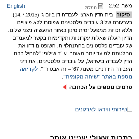
משך: 2:52
English
spellcheck
סיקור
בית הדין הארצי לעבודה דן ביום ג' (14.7.2015),
גופן קריא
בערעורם של 3 עובדים פלסטינים שפוטרו ללא פיצויים
וללא זכויות ממפעל ימית סינון באזור התעשיה ניצני שלום.
הדיון העלה שאלות עקרוניות ותקדימיות בקשר למעמדם
ניגודיות צבעים
של עובדים פלסטינים בהתנחלויות. השופטים דחו את
החלטתם למועד יותר מאוחר. עו"ד שילוני: "להחיל בבתי
brightness_low
brightness_high
ניגודיות בהירה
ניגודיות כהה
הדין לעבודה בישראל, על עובדים פלסטינים, את דיני
העבודה הירדניים משנת 67' – זה אבסורד".
לקריאה
נוספת באתר "שיחה מקומית"
.
קישורים
פרטים נוספים על הכתבה
font_download
format_underlined
קו תחתי לקישורים
סימון קישורים
flag
cached
איפוס
השארת
כל
משוב
כתבות שאולי יעניינו אותך