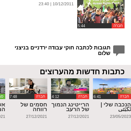
10/12/2011 | 23:40
חברה
תגובות לכתבה חוקי עבודה ירדניים בניצני
שלום
כתבות חדשות מהערוצים
חברה
חברה
חברה
סב
נכבה שלי |
הרייטינג הנמוך
חסמים של
אש
َكبَتي
של הרעב
רווחה
המ
021
27/12/2021
27/12/2021
23/05/202