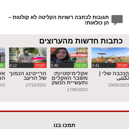
תגובות לכתבה רשויות הקליטה לא קולטות –
הן כולאות!
כתבות חדשות מהערוצים
חברה
סביבה
חברה
סב
נכבה שלי |
אקלימיסטיות:
הרייטינג הנמוך
אש
َكبَتي
משבר האקלים
של הרעב
המ
ותעשיית הנשק
021
27/12/2021
23/05/202
17/05/2022
תמכו בנו