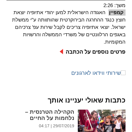
משך: 2:26
spellcheck
קמפיין
האגודה הישראלית למען יהודי אתיופיה יוצאת
גופן קריא
חוצץ כנגד ההחרגה הבירוקרטית שהותוותה ע"י ממשלת
ישראל. יוצאי אתיופיה צריכים לקבל שירות עפ' צרכיהם
באגפים הרלוונטיים של משרדי הממשלה והרשויות
ניגודיות צבעים
המקומיות.
brightness_low
brightness_high
פרטים נוספים על הכתבה
ניגודיות בהירה
ניגודיות כהה
קישורים
font_download
format_underlined
כתבות שאולי יעניינו אותך
קו תחתי לקישורים
סימון קישורים
הקהילה הטרנסית –
flag
cached
נלחמות על החיים
איפוס
השארת
29/07/2019 | 04:17
כל
משוב