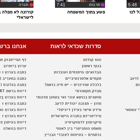
תרבות
חברה
5:4
‏7:41
 לנו
פשע בתוך המשפחה
קורונה לא מפלה ב
לישראלי
סדרות שכדאי לראות
אנחנו ברש
100 קולות
דף הפייסבוק ש
בגוף ראשון
ערוץ ביוטיוב
הבדואים: מיתוסים ועובדות
כתבה בערוץ 1 (2012)
 לרעב
טקסים אלטרנטיביים
כתבה במעריב (2012)
ום
כלכלה שוויונית – יש חיה כזאת!
כתבה בגלובס (2012)
מבדק תקשורתי
דיווח ברשת RT
מושגים בנושא עוני ואי בטחון תזונתי
דיווח בערוץ 23
מזון – תגובה יהודית לרעב
כתבה בערוץ 1
י עצמאי
מידע אישי בעידן דיגיטלי
דיווח בערוץ 10
מיליטריזם בחברה הישראלית
דיווח בערוץ 1
מיקרופון לדמוקרטיה
דיווח בעיתון פ
משפט הומניטרי בין לאומי
דיווח בוואלה
נרתמים – בטיחות לעובדי הבניין