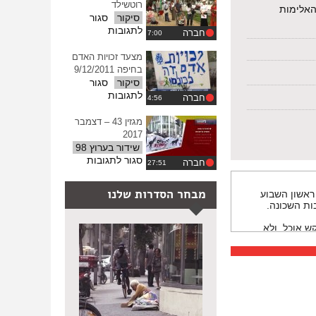
נשית
רוטשילד
ההגדרות
 האלימות
במשפט
סיקור
סגור
על
לתגובות
חברה
המרחב
הציבורי
מצעד זכויות האדם
–
בחיפה 9/12/2011
רוטשילד
סיקור
סגור
על
לתגובות
חברה
מצעד
זכויות
מגזין 43 – דצמבר
האדם
2017
בחיפה
שידור בערוץ 98
9/12/2011
על
סגור לתגובות
חברה
מגזין
43
מבחר הסדרות שלנו
ראשון השבוע
–
ות השכונה.
דצמבר
2017
ש אוכל, ולא
לא יבינו אותי
כאן ואני
ם.
אני מבין אותם.