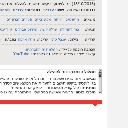
(13/10/2013) בגן לוינסקי ביקשו תושבים להעלו
שפה:
עברית
כתוביות:
עברית
ברחובות השכונה.
(
לתמלו
נושאים:
מיעוטים
רווחה
אקטיביזם
פערים חברתיים
תגיות:
כוח לקהילה
שולה קשת
טדרוס אברהם
גן לוינס
קרדיט:
צילום:
ענבל סיני
עריכה:
מידן ארמה
כתב/ת:
ע
הכתבה הופקה על-ידי:
הטלוויזיה החברתית
.
קישור ישיר לצפייה בווידאו גם באתרים:
YouTube
תמלול הכתבה:
כוח לקהילה
מגישה:
מזה שנים ששכונות דרום תל אביב סובלות מבעיית
בגן לוינסקי ביקשו תושבים להעלות את הנושא שוב לסדר ה
מפגינים:
קול קורא מהשכונות – לפרק את הגטאות!
סילבי ביטון:
הבעיה שאישה בגיל שלי, מסתובבת עם גז פיל
היה לי אז הוא רדף אחרי עם סכין. תראה מי שעושה בעיות 
לא נכון. אני מגנה עליהם, אני רוצה שימצאו להם פתרון. כי
חושבת שצריך גם להוציא החוצה את הסבל שלהם כי הם ס
שולה קשת:
להגיד די למצב הנוראי הזה שממנו סובלים כל 
סילבי ביטון:
המיוחד בהפגנה שחברו עלינו אריתראים, שגם
טדרוס אברהם
: מנסים אנחנו להבין, בהפגנה הזאת, להבי
אני רוצה שיבינו, האנשים הישראלים, שקודם כל אנחנו פליט