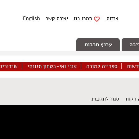
אודות
תמכו בנו
יצירת קשר
English
יבה
ערוץ תרבות
דשות
ספרייה למורה
עוני ואי-בטחון תזונתי
שידורינו 
על
סגור לתגובות
כוח
לקהילה