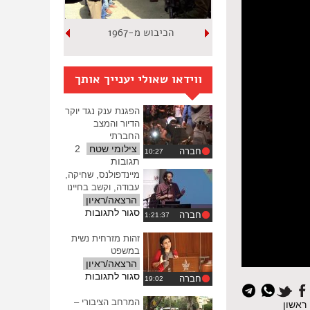
הכיבוש מ-1967
ווידאו שאולי יענייך אותך
הפגנת ענק נגד יוקר
הדיור והמצב
החברתי
צילומי שטח
2
חברה
תגובות
מיינדפולנס, שחיקה,
עבודה, וקשב בחיינו
הרצאה/ראיון
על
סגור לתגובות
חברה
מיינדפולנס,
שחיקה,
זהות מזרחית נשית
עבודה,
במשפט
וקשב
הרצאה/ראיון
בחיינו
על
סגור לתגובות
חברה
איפוס
זהות
כל
מזרחית
המרחב הציבורי –
ראשון