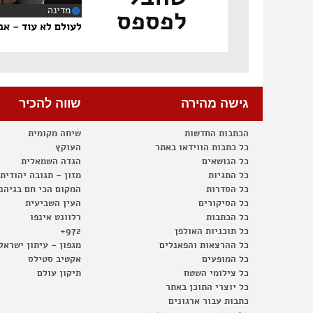
מדינה
לפספס
‏8
לעולם לא עוד – אבל
גישה מהירה
שווה להכיר
הכתבות החדשות
שיחה מקומית
כל כתבות הווידאו באתר
העוקץ
כל הנושאים
הגדה השמאלית
כל התגיות
מזון – תגובה יהודית
כל הסדרות
המקום הכי חם בגיהנ
כל הסיקורים
העין השביעית
כל הכתבות
רלוונט אינפו
כל תוכניות האולפן
972+
כל ההרצאות והפאנלים
מגפון – עיתון ישראל
כל המופעים
אקטיב סטילס
כל צילומי השטח
תיקון עולם
כל יוצרי התוכן באתר
כתבות עבור ארגונים