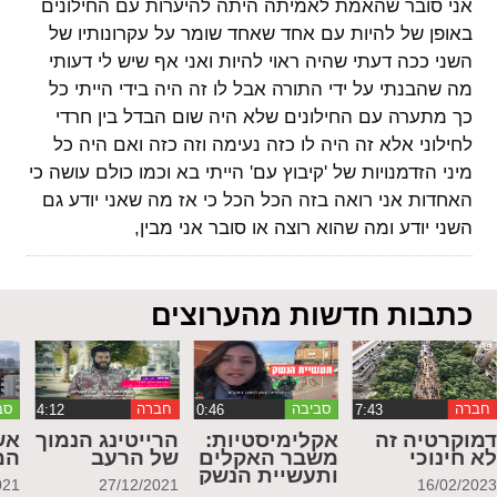
אני סובר שהאמת לאמיתה היתה להיערות עם החילונים
באופן של להיות עם אחד שאחד שומר על עקרונותיו של
השני ככה דעתי שהיה ראוי להיות ואני אף שיש לי דעותי
מה שהבנתי על ידי התורה אבל לו זה היה בידי הייתי כל
כך מתערה עם החילונים שלא היה שום הבדל בין חרדי
לחילוני אלא זה היה לו כזה נעימה וזה כזה ואם היה כל
מיני הזדמנויות של 'קיבוץ עם' הייתי בא וכמו כולם עושה כי
האחדות אני רואה בזה הכל הכל כי אז מה שאני יודע גם
השני יודע ומה שהוא רוצה או סובר אני מבין,
כתבות חדשות מהערוצים
חברה
סביבה
חברה
סב
מוקרטיה זה
אקלימיסטיות:
הרייטינג הנמוך
אש
א חינוכי
משבר האקלים
של הרעב
המ
ותעשיית הנשק
021
27/12/2021
16/02/202