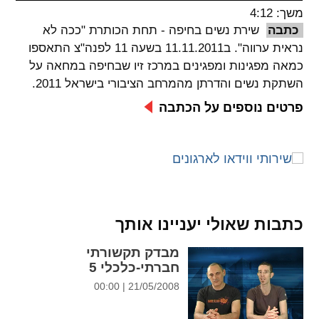
משך: 4:12
spellcheck
כתבה
שירת נשים בחיפה - תחת הכותרת "ככה לא
גופן קריא
נראית ערווה". ב11.11.2011 בשעה 11 לפנה"צ התאספו
כמאה מפגינות ומפגינים במרכז זיו שבחיפה במחאה על
השתקת נשים והדרתן מהמרחב הציבורי בישראל 2011.
ניגודיות צבעים
פרטים נוספים על הכתבה
brightness_low
brightness_high
ניגודיות בהירה
ניגודיות כהה
קישורים
כתבות שאולי יעניינו אותך
font_download
format_underlined
קו תחתי לקישורים
סימון קישורים
מבדק תקשורתי
חברתי-כלכלי 5
flag
cached
21/05/2008 | 00:00
איפוס
השארת
כל
משוב