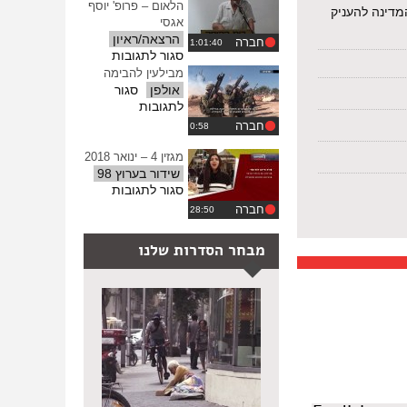
הדלקת
הלאום – פרופ' יוסף
ההגדרות
מדינה להעניק
המשואות
אגסי
האלטרנטיבי
הרצאה/ראיון
חברה
2020
על
סגור לתגובות
גלגוליו
מבילעין להבימה
של
אולפן
סגור
מושג
על
לתגובות
הלאום
מבילעין
חברה
–
להבימה
פרופ'
מגזין 4 – ינואר 2018
יוסף
שידור בערוץ 98
אגסי
על
סגור לתגובות
מגזין
חברה
4
–
מבחר הסדרות שלנו
ינואר
2018