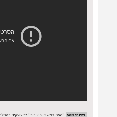
צילומי שטח
"העם דורש דיור ציבורי" כך צועקים בהתלה