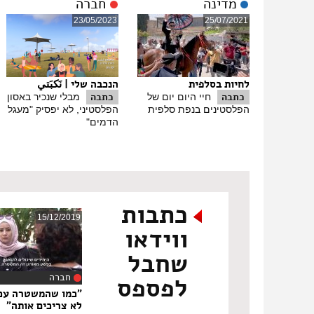
מדינה
חברה
23/05/2023
25/07/2021
לחיות בסלפית
הנכבה שלי | نَكبَتي
כתבה
כתבה
חיי היום יום של
מבלי שנכיר באסון
הפלסטינים בנפת סלפית
הפלסטיני, לא יפסיק "מעגל
הדמים"
כתבות
15/12/2019
ווידאו
שחבל
חברה
לפספס
‏8
"כמו שהמשטרה עכש
לא צריכים אותה"