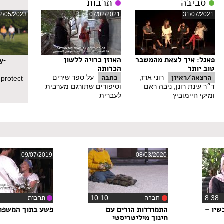
סביבה
תרבות
2/05/2023
07/02/2021
31/07/2021
פאנל: איך לצאת מהמשבר
האוזן כרויה ללשון
y-
טוב יותר
הכרותה
הרצאה/ראיון
כתבה
רוני ארז,
על ספר שירים
 protect
ד״ר עינת רונן, ניבה ראם
וסיפורים שתורגם מערבית
ומיקי חיימוביץ
לעברית
09/07/2019
08/03/2020
חברה
תרבות
8:3
‏10:10
יו –
התמודדות הורים עם
פשע בתוך המשפח
חינוך מיליטריסטי