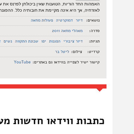
האמהות החד הוריות, הטוענות שאין ביכולתן לפרנס את עצ
לאזרחיה, אך היא אינה מקיימת את חובותיה כלל. ההפגנה התקיימה ב 24
נושאים:
דיור
דמוקרטיה
פעולות מחאה
סדרה:
מאהלי מחאה 2011
תגיות:
דיור ציבורי
הפגנות
יפו
שכונת התקווה
נשים
ד
קרדיט:
צילום:
ליטל בר
קישור ישיר לצפייה בווידאו גם באתרים:
YouTube
כתבות ווידאו חדשות מע