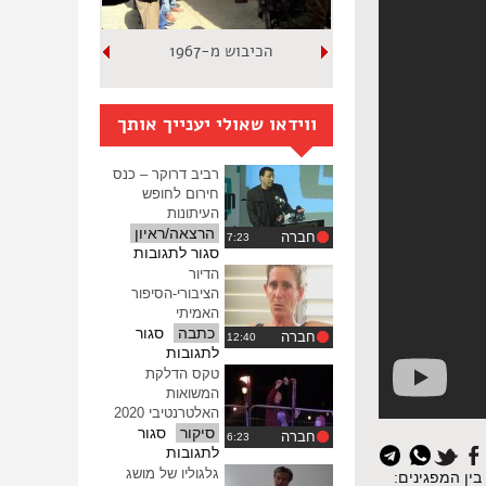
הכיבוש מ-1967
ווידאו שאולי יענייך אותך
רביב דרוקר – כנס
חירום לחופש
העיתונות
הרצאה/ראיון
חברה
על
סגור לתגובות
רביב
הדיור
דרוקר
הציבורי-הסיפור
–
האמיתי
כנס
כתבה
סגור
חברה
חירום
על
לתגובות
לחופש
הדיור
טקס הדלקת
העיתונות
הציבורי-הסיפור
המשואות
האמיתי
האלטרנטיבי 2020
סיקור
סגור
חברה
איפוס
על
לתגובות
כל
טקס
גלגוליו של מושג
ין המפגינים: