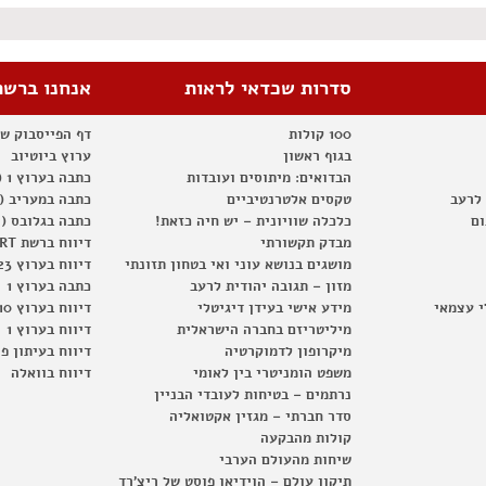
סדרות שכדאי לראות
אנחנו ברשת
100 קולות
דף הפייסבוק ש
בגוף ראשון
ערוץ ביוטיוב
הבדואים: מיתוסים ועובדות
כתבה בערוץ 1 (2012)
 לרעב
טקסים אלטרנטיביים
כתבה במעריב (2012)
ום
כלכלה שוויונית – יש חיה כזאת!
כתבה בגלובס (2012)
מבדק תקשורתי
דיווח ברשת RT
מושגים בנושא עוני ואי בטחון תזונתי
דיווח בערוץ 23
מזון – תגובה יהודית לרעב
כתבה בערוץ 1
י עצמאי
מידע אישי בעידן דיגיטלי
דיווח בערוץ 10
מיליטריזם בחברה הישראלית
דיווח בערוץ 1
מיקרופון לדמוקרטיה
דיווח בעיתון פ
משפט הומניטרי בין לאומי
דיווח בוואלה
נרתמים – בטיחות לעובדי הבניין
סדר חברתי – מגזין אקטואליה
קולות מהבקעה
שיחות מהעולם הערבי
תיקון עולם – הוידיאו פוסט של ריצ'רד