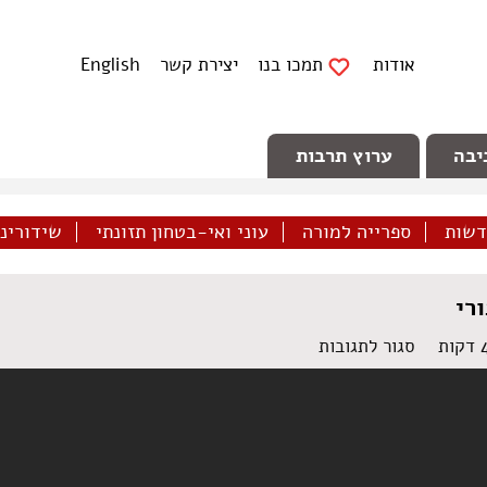
אודות
תמכו בנו
יצירת קשר
English
יבה
ערוץ תרבות
דשות
ספרייה למורה
עוני ואי-בטחון תזונתי
שידורינו 
רי
על
סגור לתגובות
יפו
ושכונת
התקווה
דורשות
דיור
ציבורי