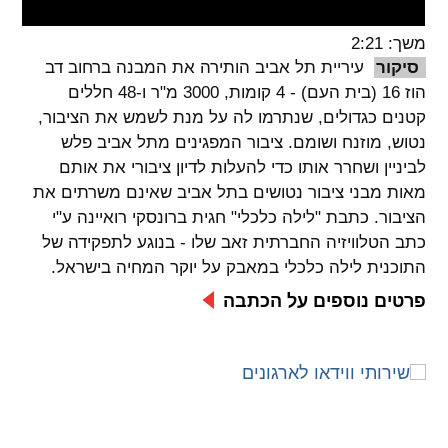
spellcheck
משך: 2:21
גופן קריא
סיקור
עיריית תל אביב הותירה את המבנה ברחוב דב
הוז 16 (בית העם) - 4 קומות, 3000 מ"ר ו-48 חללים
קטנים כגדולים, שנתרמו לה על מנת לשמש את הציבור,
ניגודיות צבעים
נטוש, מוזנח ושומם. ציבור המפגינים מתל אביב פלש
לביניין ושחרר אותו כדי להעלות לדיון ציבורי את אותם
brightness_low
brightness_high
מאות מבני ציבור נטושים בתל אביב שאינם משרתים את
ניגודיות בהירה
ניגודיות כהה
הציבור. כתבת "לילה כלכלי" חגית ברונסקי רואיינה ע"י
כתב הטלוויזיה החברתית זאב שלו - בנוגע לתפקידה של
התוכנית לילה כלכלי במאבק על יוקר המחיה בישראל.
קישורים
פרטים נוספים על הכתבה
font_download
format_underlined
קו תחתי לקישורים
סימון קישורים
flag
cached
איפוס
השארת
כל
משוב