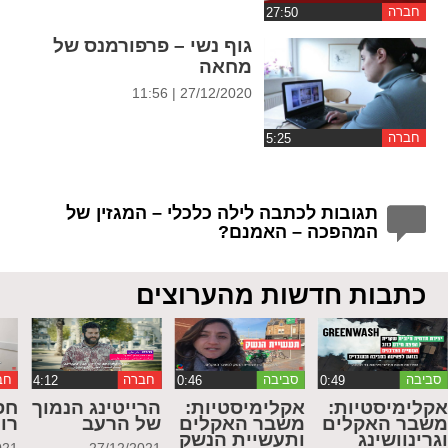
חברה
גוף נשי – פרפורמנס של
מחאה
27/12/2020 | 11:56
חברה
תגובות לכתבה לילה כלכלי – המגזין של
המהפכה – האמנם?
כתבות חדשות מהערוצים
סביבה
סביבה
חברה
חב
קלימיסטיות:
אקלימיסטיות:
הרייטינג הנמוך
חס
שבר האקלים
משבר האקלים
של הרעב
רו
גרינוושינג
ותעשיית הנשק
021
27/12/2021