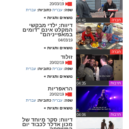
20/03/19
שפה:
עברית
כתוביות:
עברית
spellcheck
גופן קריא
נושאים ותגיות »
חברה
‏04:41
דיווח
: ילדי מבקשי
המקלט אינם "דומים
במאפייניהם"
ניגודיות צבעים
04/03/19
נושאים ותגיות »
brightness_low
brightness_high
חברה
זולוד
ניגודיות בהירה
ניגודיות כהה
20/02/19
שפה:
עברית
כתוביות:
עברית
נושאים ותגיות »
קישורים
תרבות
‏04:35
הראפריות
font_download
format_underlined
20/02/19
קו תחתי לקישורים
סימון קישורים
שפה:
עברית
כתוביות:
עברית
נושאים ותגיות »
flag
cached
תרבות
‏04:06
איפוס
השארת
דיווח
: סקר מיוחד של
מכון אדלר לכבוד יום
כל
משוב
המשפחה