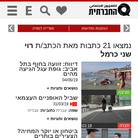
כללי
9
הכתבות החדשות
ספרייה למורה
עוני ו
title
keyboard
visibility_off
נמצאו
21
כתבות מאת הכתב/ת
רוי
ביטול הבהובים
ניווט מקלדת
סימון כותרות
שני כרמל
דיווח
: זוועה בחוף בתל
אביב: גופת עגל הגיעה
זום
מהים
04/06/19
zoom_in
zoom_out
נושאים ותגיות »
התרחק
התקרב
סביבה
שביל האופניים העצמאי
31/03/19
שפה:
עברית
כתוביות:
עברית
גופנים
נושאים ותגיות »
חברה
‏03:18
add_circle_outline
remove_circle_outline
ביטחון או יוקר המחיה?
Increase font
Decrease font
הצעירים בוחרים